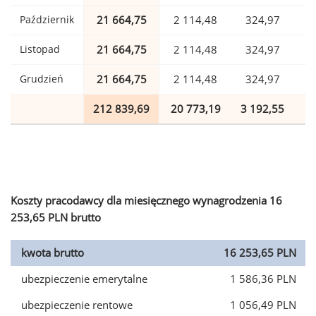
Październik
21 664,75
2 114,48
324,97
Listopad
21 664,75
2 114,48
324,97
Grudzień
21 664,75
2 114,48
324,97
212 839,69
20 773,19
3 192,55
5
Koszty pracodawcy dla miesięcznego wynagrodzenia 16
253,65 PLN brutto
kwota brutto
16 253,65 PLN
ubezpieczenie emerytalne
1 586,36 PLN
ubezpieczenie rentowe
1 056,49 PLN