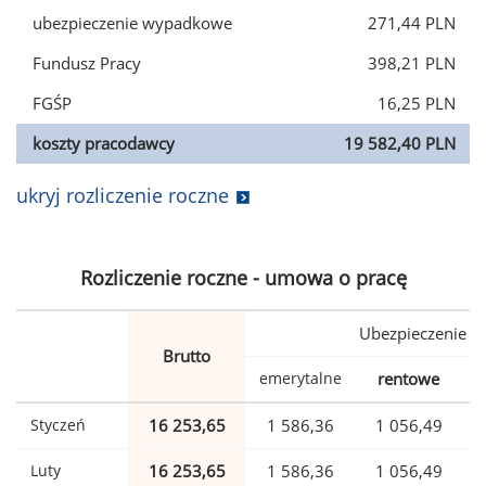
ubezpieczenie wypadkowe
271,44 PLN
Fundusz Pracy
398,21 PLN
FGŚP
16,25 PLN
koszty pracodawcy
19 582,40 PLN
ukryj rozliczenie roczne
Rozliczenie roczne - umowa o pracę
Ubezpieczenie
Brutto
emerytalne
rentowe
w
Styczeń
16 253,65
1 586,36
1 056,49
Luty
16 253,65
1 586,36
1 056,49