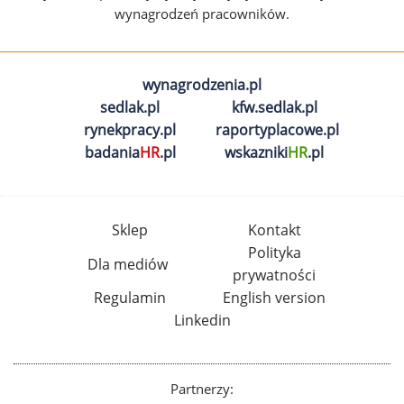
wynagrodzeń pracowników.
wynagrodzenia.pl
sedlak.pl
kfw.sedlak.pl
rynekpracy.pl
raportyplacowe.pl
badania
HR
.pl
wskazniki
HR
.pl
Sklep
Kontakt
Polityka
Dla mediów
prywatności
Regulamin
English version
Linkedin
Partnerzy: