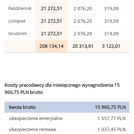
Październik
21 272,51
2 076,20
319,09
Listopad
21 272,51
2 076,20
319,09
Grudzień
21 272,51
2 076,20
319,09
208 134,14
20 313,91
3 122,01
5
Koszty pracodawcy dla miesięcznego wynagrodzenia 15
960,75 PLN brutto
kwota brutto
15 960,75 PLN
ubezpieczenie emerytalne
1 557,77 PLN
ubezpieczenie rentowe
1 037,45 PLN