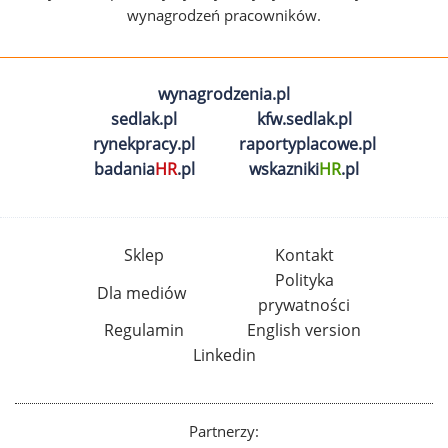
wynagrodzeń pracowników.
wynagrodzenia.pl
sedlak.pl
kfw.sedlak.pl
rynekpracy.pl
raportyplacowe.pl
badania
HR
.pl
wskazniki
HR
.pl
Sklep
Kontakt
Polityka
Dla mediów
prywatności
Regulamin
English version
Linkedin
Partnerzy: