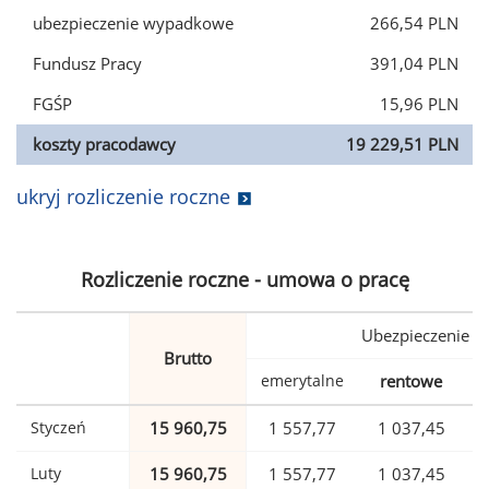
ubezpieczenie wypadkowe
266,54 PLN
Fundusz Pracy
391,04 PLN
FGŚP
15,96 PLN
koszty pracodawcy
19 229,51 PLN
ukryj rozliczenie roczne
Rozliczenie roczne - umowa o pracę
Ubezpieczenie
Brutto
emerytalne
rentowe
w
Styczeń
15 960,75
1 557,77
1 037,45
Luty
15 960,75
1 557,77
1 037,45