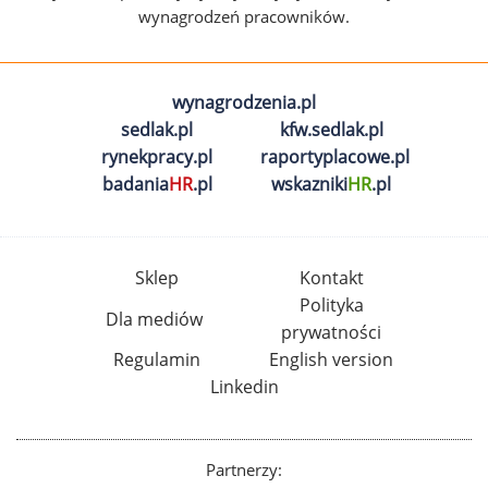
wynagrodzeń pracowników.
wynagrodzenia.pl
sedlak.pl
kfw.sedlak.pl
rynekpracy.pl
raportyplacowe.pl
badania
HR
.pl
wskazniki
HR
.pl
Sklep
Kontakt
Polityka
Dla mediów
prywatności
Regulamin
English version
Linkedin
Partnerzy: