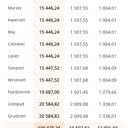
Marzec
15 446,24
1 507,55
1 004,01
Kwiecień
15 446,24
1 507,55
1 004,01
Maj
15 446,24
1 507,55
1 004,01
Czerwiec
15 446,24
1 507,55
1 004,01
Lipiec
15 446,24
1 507,55
1 004,01
Sierpień
15 447,52
1 507,68
1 004,09
Wrzesień
15 447,52
1 507,68
1 004,09
Październik
19 687,00
1 921,45
1 279,66
Listopad
20 584,82
2 009,08
1 338,01
Grudzień
20 584,82
2 009,08
1 338,01