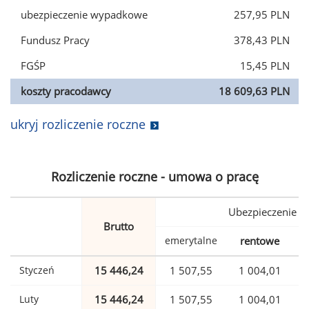
ubezpieczenie wypadkowe
257,95 PLN
Fundusz Pracy
378,43 PLN
FGŚP
15,45 PLN
koszty pracodawcy
18 609,63 PLN
ukryj rozliczenie roczne
Rozliczenie roczne - umowa o pracę
Ubezpieczenie
Brutto
emerytalne
rentowe
w
Styczeń
15 446,24
1 507,55
1 004,01
Luty
15 446,24
1 507,55
1 004,01