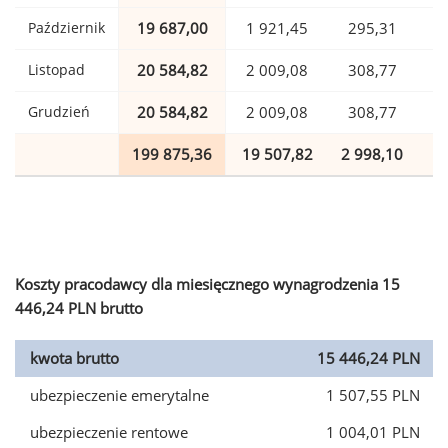
Październik
19 687,00
1 921,45
295,31
Listopad
20 584,82
2 009,08
308,77
Grudzień
20 584,82
2 009,08
308,77
199 875,36
19 507,82
2 998,10
4
Koszty pracodawcy dla miesięcznego wynagrodzenia 15
446,24 PLN brutto
kwota brutto
15 446,24 PLN
ubezpieczenie emerytalne
1 507,55 PLN
ubezpieczenie rentowe
1 004,01 PLN