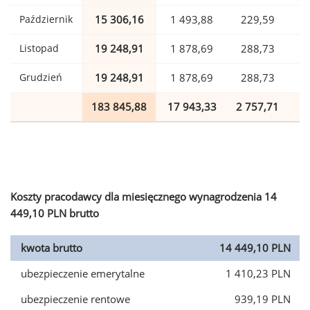
Październik
15 306,16
1 493,88
229,59
Listopad
19 248,91
1 878,69
288,73
Grudzień
19 248,91
1 878,69
288,73
183 845,88
17 943,33
2 757,71
4
Koszty pracodawcy dla miesięcznego wynagrodzenia 14
449,10 PLN brutto
kwota brutto
14 449,10 PLN
ubezpieczenie emerytalne
1 410,23 PLN
ubezpieczenie rentowe
939,19 PLN