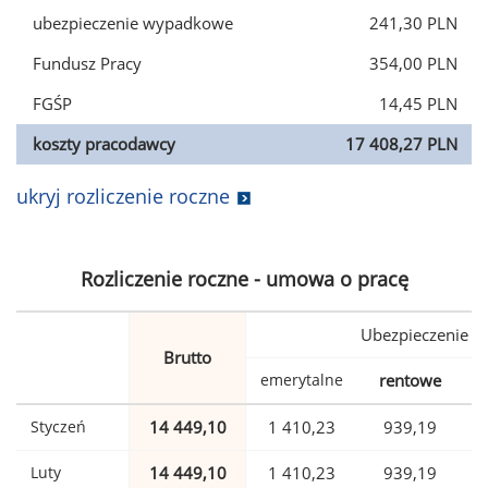
ubezpieczenie wypadkowe
241,30 PLN
Fundusz Pracy
354,00 PLN
FGŚP
14,45 PLN
koszty pracodawcy
17 408,27 PLN
ukryj rozliczenie roczne
Rozliczenie roczne - umowa o pracę
Ubezpieczenie
Brutto
emerytalne
rentowe
w
Styczeń
14 449,10
1 410,23
939,19
Luty
14 449,10
1 410,23
939,19