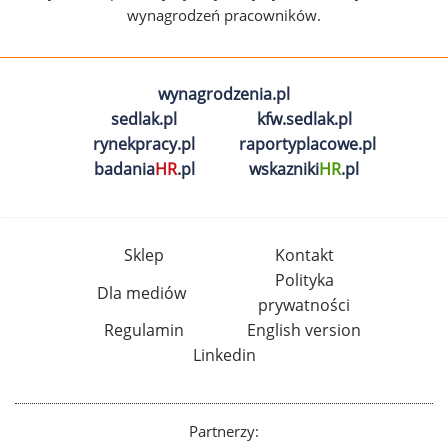
wynagrodzeń pracowników.
wynagrodzenia.pl
sedlak.pl
kfw.sedlak.pl
rynekpracy.pl
raportyplacowe.pl
badania
HR
.pl
wskazniki
HR
.pl
Sklep
Kontakt
Polityka
Dla mediów
prywatności
Regulamin
English version
Linkedin
Partnerzy: