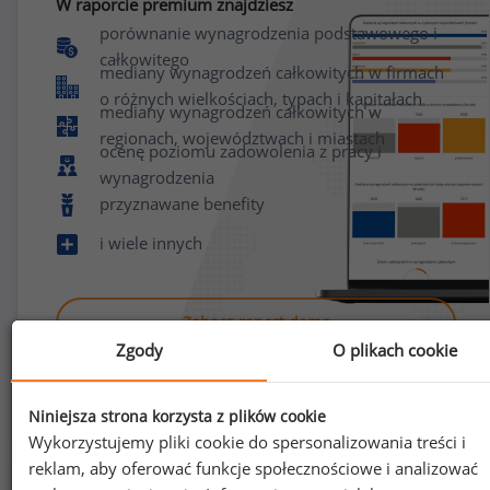
W raporcie premium znajdziesz
porównanie wynagrodzenia podstawowego i
całkowitego
mediany wynagrodzeń całkowitych w firmach
o różnych wielkościach, typach i kapitałach
mediany wynagrodzeń całkowitych w
regionach, województwach i miastach
ocenę poziomu zadowolenia z pracy i
wynagrodzenia
przyznawane benefity
i wiele innych
Zobacz raport demo
Zgody
O plikach cookie
Niniejsza strona korzysta z plików cookie
Wykorzystujemy pliki cookie do spersonalizowania treści i
reklam, aby oferować funkcje społecznościowe i analizować