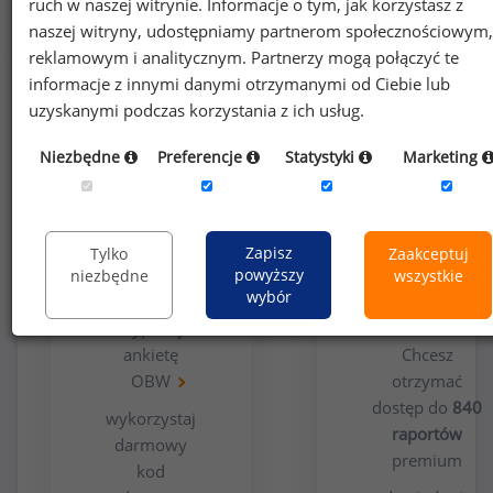
ruch w naszej witrynie. Informacje o tym, jak korzystasz z
Jak uzyskać dostęp do raportu?
naszej witryny, udostępniamy partnerom społecznościowym,
reklamowym i analitycznym. Partnerzy mogą połączyć te
informacje z innymi danymi otrzymanymi od Ciebie lub
uzyskanymi podczas korzystania z ich usług.
Niezbędne
Preferencje
Statystyki
Marketing
Opcja
Dla
Zapisz
Tylko
Zaakceptuj
bezpłatna
użytkowników
powyższy
niezbędne
wszystkie
premium
wybór
wypełnij
ankietę
Chcesz
OBW
otrzymać
dostęp do
840
wykorzystaj
raportów
darmowy
premium
kod