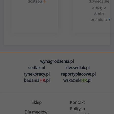
dostępu
dowiedz się
więcej o
strefie
premium
wynagrodzenia.pl
sedlak.pl
kfw.sedlak.pl
rynekpracy.pl
raportyplacowe.pl
badania
HR
.pl
wskazniki
HR
.pl
Sklep
Kontakt
Polityka
Dla mediów