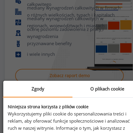
całkowitego
mediany wynagrodzeń całkowitych w firmach
o różnych wielkościach, typach i kapitałach
mediany wynagrodzeń całkowitych w
regionach, województwach i miastach
ocenę poziomu zadowolenia z pracy i
wynagrodzenia
przyznawane benefity
i wiele innych
Zobacz raport demo
Zgody
O plikach cookie
Niniejsza strona korzysta z plików cookie
Wykorzystujemy pliki cookie do spersonalizowania treści i
reklam, aby oferować funkcje społecznościowe i analizować
Jak uzyskać dostęp do raportu?
ruch w naszej witrynie. Informacje o tym, jak korzystasz z