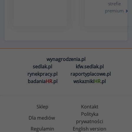
strefie
premium
wynagrodzenia.pl
sedlak.pl
kfw.sedlak.pl
rynekpracy.pl
raportyplacowe.pl
badania
HR
.pl
wskazniki
HR
.pl
Sklep
Kontakt
Polityka
Dla mediów
prywatności
Regulamin
English version