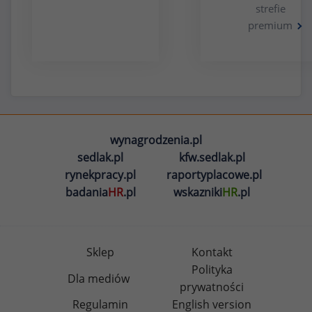
strefie
premium
wynagrodzenia.pl
sedlak.pl
kfw.sedlak.pl
rynekpracy.pl
raportyplacowe.pl
badania
HR
.pl
wskazniki
HR
.pl
Sklep
Kontakt
Polityka
Dla mediów
prywatności
Regulamin
English version