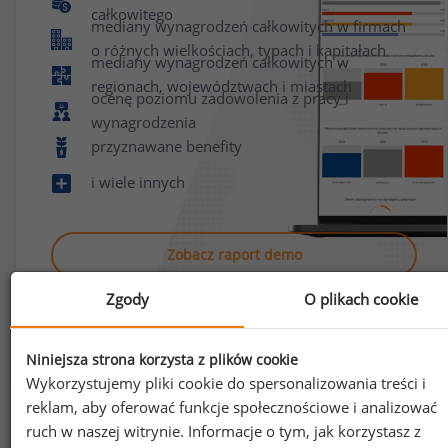
całkowitego
mediany wynagrodzeń całkowitych w firmach
o różnych wielkościach, typach i kapitałach
mediany wynagrodzeń całkowitych w
regionach, województwach i miastach
ocenę poziomu zadowolenia z pracy i
wynagrodzenia
przyznawane benefity
i wiele innych
Zobacz raport demo
Zgody
O plikach cookie
Niniejsza strona korzysta z plików cookie
Wykorzystujemy pliki cookie do spersonalizowania treści i
reklam, aby oferować funkcje społecznościowe i analizować
Jak uzyskać dostęp do raportu?
ruch w naszej witrynie. Informacje o tym, jak korzystasz z