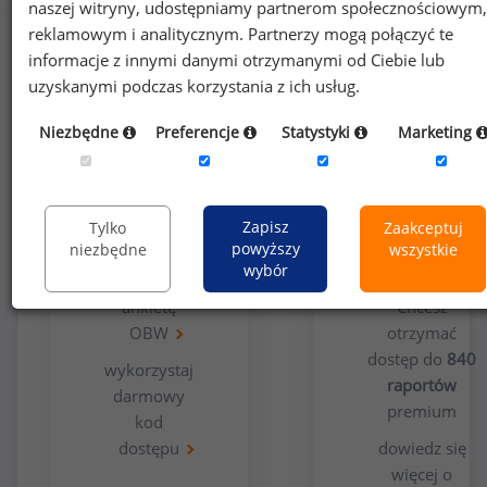
naszej witryny, udostępniamy partnerom społecznościowym,
reklamowym i analitycznym. Partnerzy mogą połączyć te
informacje z innymi danymi otrzymanymi od Ciebie lub
uzyskanymi podczas korzystania z ich usług.
Niezbędne
Preferencje
Statystyki
Marketing
Opcja
Dla
bezpłatna
użytkowników
Zapisz
Tylko
Zaakceptuj
premium
powyższy
niezbędne
wszystkie
wybór
wypełnij
ankietę
Chcesz
OBW
otrzymać
dostęp do
840
wykorzystaj
raportów
darmowy
premium
kod
dostępu
dowiedz się
więcej o