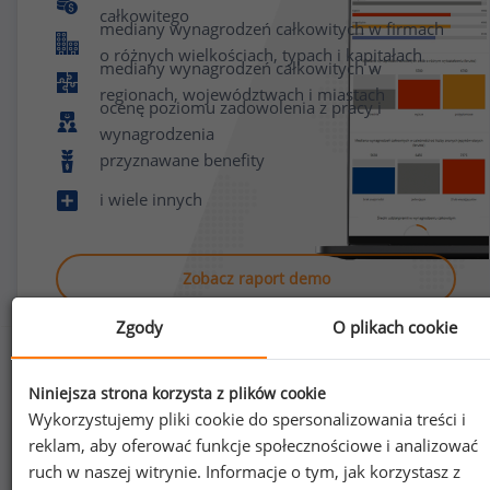
całkowitego
mediany wynagrodzeń całkowitych w firmach
o różnych wielkościach, typach i kapitałach
mediany wynagrodzeń całkowitych w
regionach, województwach i miastach
ocenę poziomu zadowolenia z pracy i
wynagrodzenia
przyznawane benefity
i wiele innych
Zobacz raport demo
Zgody
O plikach cookie
Niniejsza strona korzysta z plików cookie
Wykorzystujemy pliki cookie do spersonalizowania treści i
reklam, aby oferować funkcje społecznościowe i analizować
Jak uzyskać dostęp do raportu?
ruch w naszej witrynie. Informacje o tym, jak korzystasz z