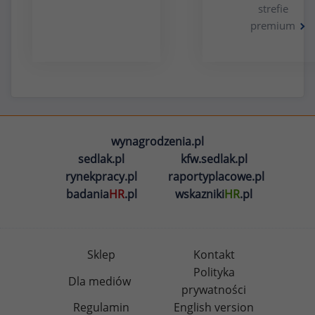
strefie
premium
wynagrodzenia.pl
sedlak.pl
kfw.sedlak.pl
rynekpracy.pl
raportyplacowe.pl
badania
HR
.pl
wskazniki
HR
.pl
Sklep
Kontakt
Polityka
Dla mediów
prywatności
Regulamin
English version