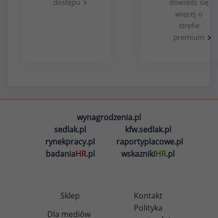
dostępu
dowiedz się
więcej o
strefie
premium
wynagrodzenia.pl
sedlak.pl
kfw.sedlak.pl
rynekpracy.pl
raportyplacowe.pl
badania
HR
.pl
wskazniki
HR
.pl
Sklep
Kontakt
Polityka
Dla mediów