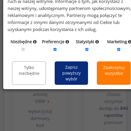
ruch w naszej witrynie. Informacje o tym, jak korzystasz z
Jak uzyskać dostęp do raportu?
naszej witryny, udostępniamy partnerom społecznościowym,
reklamowym i analitycznym. Partnerzy mogą połączyć te
informacje z innymi danymi otrzymanymi od Ciebie lub
uzyskanymi podczas korzystania z ich usług.
Niezbędne
Preferencje
Statystyki
Marketing
Opcja
Dla
Zapisz
Tylko
Zaakceptuj
bezpłatna
użytkowników
powyższy
niezbędne
wszystkie
premium
wybór
wypełnij
ankietę
Chcesz
OBW
otrzymać
dostęp do
840
wykorzystaj
raportów
darmowy
premium
kod