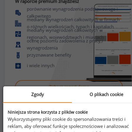
W raporcie premium znajdziesz
porównanie wynagrodzenia podstawowego i
całkowitego
mediany wynagrodzeń całkowitych w firmach
o różnych wielkościach, typach i kapitałach
mediany wynagrodzeń całkowitych w
regionach, województwach i miastach
ocenę poziomu zadowolenia z pracy i
wynagrodzenia
przyznawane benefity
i wiele innych
Zobacz raport demo
Zgody
O plikach cookie
Niniejsza strona korzysta z plików cookie
Wykorzystujemy pliki cookie do spersonalizowania treści i
reklam, aby oferować funkcje społecznościowe i analizować