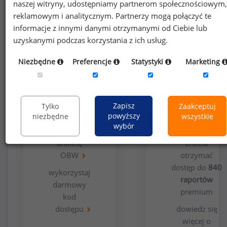
naszej witryny, udostępniamy partnerom społecznościowym,
reklamowym i analitycznym. Partnerzy mogą połączyć te
informacje z innymi danymi otrzymanymi od Ciebie lub
uzyskanymi podczas korzystania z ich usług.
Niezbędne
Preferencje
Statystyki
Marketing
Opcja
Dla
bezpłatna
użytkowników
Zapisz
Tylko
Zaakceptuj
premium
powyższy
niezbędne
wszystkie
wybór
wypełnij
ankietę
Chcesz
OBW
otrzymać
dostęp do
840
wykorzystaj
raportów
darmowy
premium
kod
dostępu
dowiedz się
więcej o