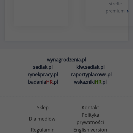
strefie
premium
wynagrodzenia.pl
sedlak.pl
kfw.sedlak.pl
rynekpracy.pl
raportyplacowe.pl
badania
HR
.pl
wskazniki
HR
.pl
Sklep
Kontakt
Polityka
Dla mediów
prywatności
Regulamin
English version