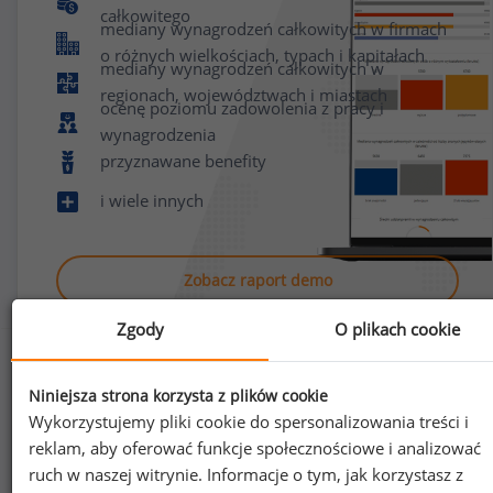
całkowitego
mediany wynagrodzeń całkowitych w firmach
o różnych wielkościach, typach i kapitałach
mediany wynagrodzeń całkowitych w
regionach, województwach i miastach
ocenę poziomu zadowolenia z pracy i
wynagrodzenia
przyznawane benefity
i wiele innych
Zobacz raport demo
Zgody
O plikach cookie
Niniejsza strona korzysta z plików cookie
Wykorzystujemy pliki cookie do spersonalizowania treści i
reklam, aby oferować funkcje społecznościowe i analizować
Jak uzyskać dostęp do raportu?
ruch w naszej witrynie. Informacje o tym, jak korzystasz z