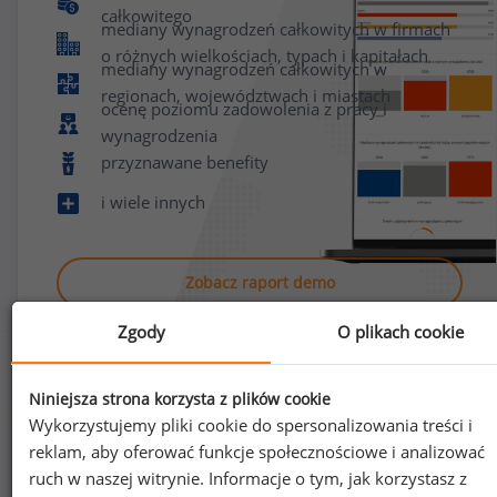
całkowitego
mediany wynagrodzeń całkowitych w firmach
o różnych wielkościach, typach i kapitałach
mediany wynagrodzeń całkowitych w
regionach, województwach i miastach
ocenę poziomu zadowolenia z pracy i
wynagrodzenia
przyznawane benefity
i wiele innych
Zobacz raport demo
Zgody
O plikach cookie
Niniejsza strona korzysta z plików cookie
Wykorzystujemy pliki cookie do spersonalizowania treści i
reklam, aby oferować funkcje społecznościowe i analizować
Jak uzyskać dostęp do raportu?
ruch w naszej witrynie. Informacje o tym, jak korzystasz z