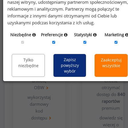
naszej witryny, udostępniamy partnerom społecznościowym,
reklamowym i analitycznym. Partnerzy mogą połączyć te
informacje z innymi danymi otrzymanymi od Ciebie lub
uzyskanymi podczas korzystania z ich usług.
Niezbędne
Preferencje
Statystyki
Marketing
Opcja
Dla
bezpłatna
użytkowników
Zapisz
Tylko
Zaakceptuj
premium
powyższy
niezbędne
wszystkie
wybór
wypełnij
ankietę
Chcesz
OBW
otrzymać
dostęp do
840
wykorzystaj
raportów
darmowy
premium
kod
dostępu
dowiedz się
więcej o