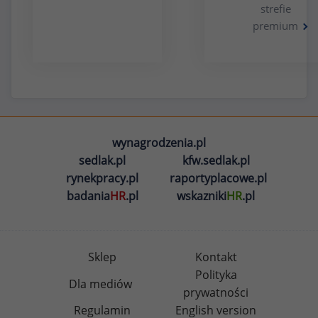
strefie
premium
wynagrodzenia.pl
sedlak.pl
kfw.sedlak.pl
rynekpracy.pl
raportyplacowe.pl
badania
HR
.pl
wskazniki
HR
.pl
Sklep
Kontakt
Polityka
Dla mediów
prywatności
Regulamin
English version