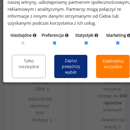
naszej witryny, udostępniamy partnerom społecznościowym,
reklamowym i analitycznym. Partnerzy mogą połączyć te
informacje z innymi danymi otrzymanymi od Ciebie lub
uzyskanymi podczas korzystania z ich usług.
Niezbędne
Preferencje
Statystyki
Marketing
Opcja
Dla
bezpłatna
użytkowników
Zapisz
Tylko
Zaakceptuj
premium
powyższy
niezbędne
wszystkie
wybór
wypełnij
ankietę
Chcesz
OBW
otrzymać
dostęp do
840
wykorzystaj
raportów
darmowy
premium
kod
dostępu
dowiedz się
więcej o