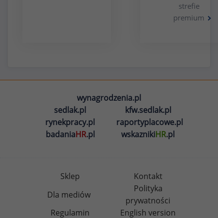
strefie
premium
wynagrodzenia.pl
sedlak.pl
kfw.sedlak.pl
rynekpracy.pl
raportyplacowe.pl
badania
HR
.pl
wskazniki
HR
.pl
Sklep
Kontakt
Polityka
Dla mediów
prywatności
Regulamin
English version