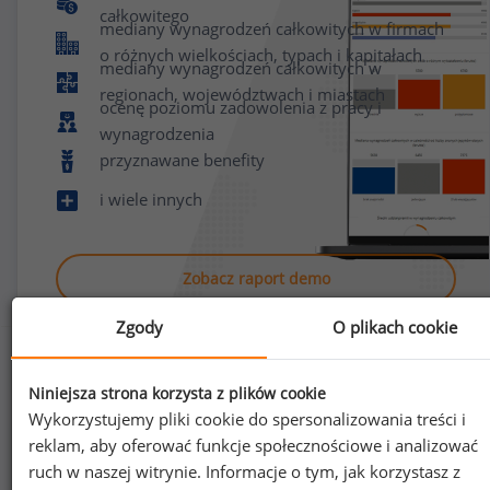
całkowitego
mediany wynagrodzeń całkowitych w firmach
o różnych wielkościach, typach i kapitałach
mediany wynagrodzeń całkowitych w
regionach, województwach i miastach
ocenę poziomu zadowolenia z pracy i
wynagrodzenia
przyznawane benefity
i wiele innych
Zobacz raport demo
Zgody
O plikach cookie
Niniejsza strona korzysta z plików cookie
Wykorzystujemy pliki cookie do spersonalizowania treści i
reklam, aby oferować funkcje społecznościowe i analizować
Jak uzyskać dostęp do raportu?
ruch w naszej witrynie. Informacje o tym, jak korzystasz z