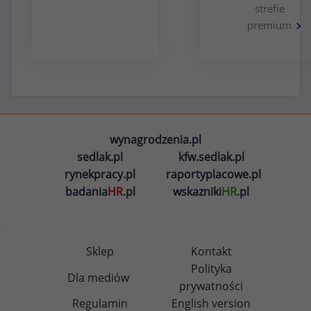
strefie
premium
wynagrodzenia.pl
sedlak.pl
kfw.sedlak.pl
rynekpracy.pl
raportyplacowe.pl
badania
HR
.pl
wskazniki
HR
.pl
Sklep
Kontakt
Polityka
Dla mediów
prywatności
Regulamin
English version