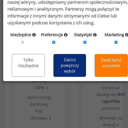
naszej witryny, udostępniamy partnerom społecznościowym,
reklamowym i analitycznym. Partnerzy mogą połączyć te
informacje z innymi danymi otrzymanymi od Ciebie lub
uzyskanymi podczas korzystania z ich usług.
Niezbędne
Preferencje
Statystyki
Marketing
Opcja
Dla
bezpłatna
użytkowników
Zapisz
Tylko
Zaakceptuj
premium
powyższy
niezbędne
wszystkie
wybór
wypełnij
ankietę
Chcesz
OBW
otrzymać
dostęp do
840
wykorzystaj
raportów
darmowy
premium
kod
dostępu
dowiedz się
więcej o