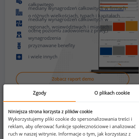
całkowitego
mediany wynagrodzeń całkowitych w firmach
o różnych wielkościach, typach i kapitałach
mediany wynagrodzeń całkowitych w
regionach, województwach i miastach
ocenę poziomu zadowolenia z pracy i
wynagrodzenia
przyznawane benefity
i wiele innych
Zobacz raport demo
Zgody
O plikach cookie
Niniejsza strona korzysta z plików cookie
Wykorzystujemy pliki cookie do spersonalizowania treści i
reklam, aby oferować funkcje społecznościowe i analizować
Jak uzyskać dostęp do raportu?
ruch w naszej witrynie. Informacje o tym, jak korzystasz z