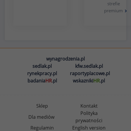
strefie
premium
wynagrodzenia.pl
sedlak.pl
kfw.sedlak.pl
rynekpracy.pl
raportyplacowe.pl
badania
HR
.pl
wskazniki
HR
.pl
Sklep
Kontakt
Polityka
Dla mediów
prywatności
Regulamin
English version