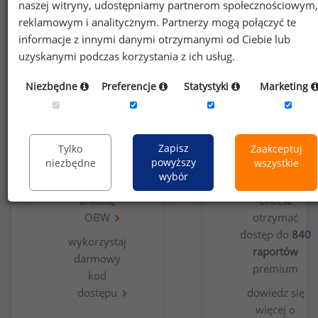
naszej witryny, udostępniamy partnerom społecznościowym,
reklamowym i analitycznym. Partnerzy mogą połączyć te
informacje z innymi danymi otrzymanymi od Ciebie lub
uzyskanymi podczas korzystania z ich usług.
Niezbędne
Preferencje
Statystyki
Marketing
Opcja
Dla
bezpłatna
użytkowników
Zapisz
Tylko
Zaakceptuj
premium
powyższy
niezbędne
wszystkie
wybór
wypełnij
ankietę
Chcesz
OBW
otrzymać
dostęp do
840
wykorzystaj
raportów
darmowy
premium
kod
dostępu
dowiedz się
więcej o