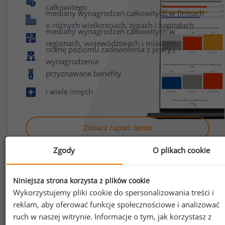
całkowitego
mediany wynagrodzeń całkowitych w firmach
o różnych wielkościach, typach i kapitałach
mediany wynagrodzeń całkowitych w
regionach, województwach i miastach
ocenę poziomu zadowolenia z pracy i
wynagrodzenia
przyznawane benefity
i wiele innych
Zobacz raport demo
Zgody
O plikach cookie
Niniejsza strona korzysta z plików cookie
Wykorzystujemy pliki cookie do spersonalizowania treści i
reklam, aby oferować funkcje społecznościowe i analizować
Jak uzyskać dostęp do raportu?
ruch w naszej witrynie. Informacje o tym, jak korzystasz z