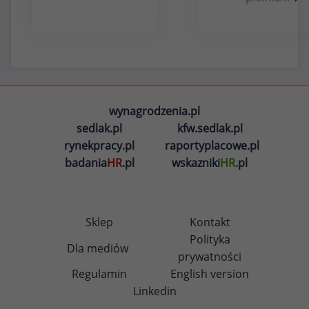
wynagrodzenia.pl
sedlak.pl
kfw.sedlak.pl
rynekpracy.pl
raportyplacowe.pl
badania
HR
.pl
wskazniki
HR
.pl
Sklep
Kontakt
Polityka
Dla mediów
prywatności
Regulamin
English version
Linkedin