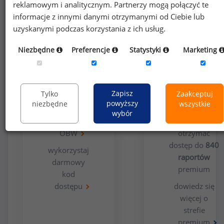
reklamowym i analitycznym. Partnerzy mogą połączyć te
informacje z innymi danymi otrzymanymi od Ciebie lub
uzyskanymi podczas korzystania z ich usług.
Niezbędne
Preferencje
Statystyki
Marketing
Opcja
Dla
bezpłatna
użytkowników
premium
Zapisz
Tylko
Zaakceptuj
powyższy
niezbędne
wszystkie
wypełnij
wybór
ankietę
Chcesz
OBW
otrzymać
dostęp do
840
wykorzystaj
raportów
darmowy
premium
kod
dostępu
dowiedz się
więcej o
strefie
premium