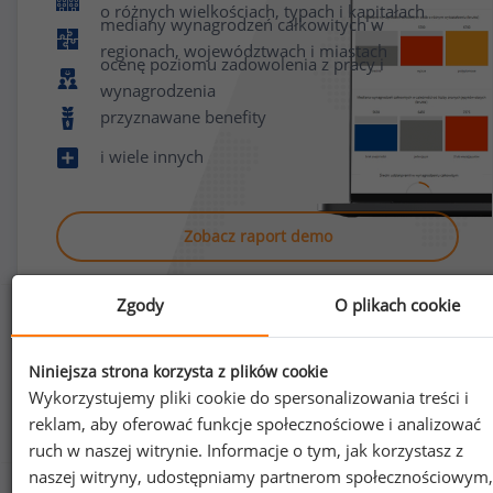
o różnych wielkościach, typach i kapitałach
mediany wynagrodzeń całkowitych w
regionach, województwach i miastach
ocenę poziomu zadowolenia z pracy i
wynagrodzenia
przyznawane benefity
i wiele innych
Zobacz raport demo
Zgody
O plikach cookie
Niniejsza strona korzysta z plików cookie
Wykorzystujemy pliki cookie do spersonalizowania treści i
Jak uzyskać dostęp do raportu?
reklam, aby oferować funkcje społecznościowe i analizować
ruch w naszej witrynie. Informacje o tym, jak korzystasz z
naszej witryny, udostępniamy partnerom społecznościowym,