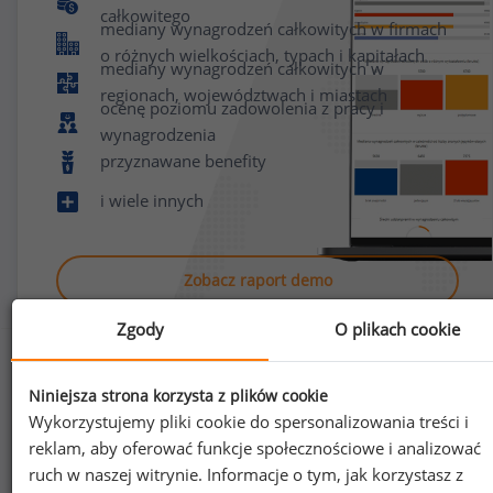
całkowitego
mediany wynagrodzeń całkowitych w firmach
o różnych wielkościach, typach i kapitałach
mediany wynagrodzeń całkowitych w
regionach, województwach i miastach
ocenę poziomu zadowolenia z pracy i
wynagrodzenia
przyznawane benefity
i wiele innych
Zobacz raport demo
Zgody
O plikach cookie
Niniejsza strona korzysta z plików cookie
Wykorzystujemy pliki cookie do spersonalizowania treści i
reklam, aby oferować funkcje społecznościowe i analizować
Jak uzyskać dostęp do raportu?
ruch w naszej witrynie. Informacje o tym, jak korzystasz z