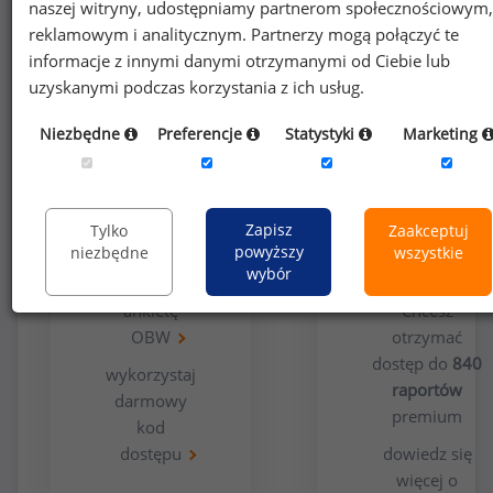
naszej witryny, udostępniamy partnerom społecznościowym,
reklamowym i analitycznym. Partnerzy mogą połączyć te
informacje z innymi danymi otrzymanymi od Ciebie lub
uzyskanymi podczas korzystania z ich usług.
Niezbędne
Preferencje
Statystyki
Marketing
Opcja
Dla
bezpłatna
użytkowników
Zapisz
Tylko
Zaakceptuj
premium
powyższy
niezbędne
wszystkie
wybór
wypełnij
ankietę
Chcesz
OBW
otrzymać
dostęp do
840
wykorzystaj
raportów
darmowy
premium
kod
dostępu
dowiedz się
więcej o