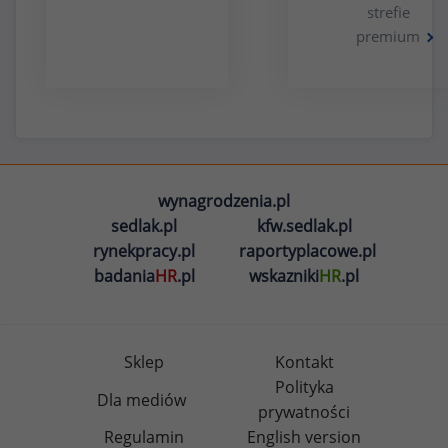
strefie
premium
wynagrodzenia.pl
sedlak.pl
kfw.sedlak.pl
rynekpracy.pl
raportyplacowe.pl
badania
HR
.pl
wskazniki
HR
.pl
Sklep
Kontakt
Polityka
Dla mediów
prywatności
Regulamin
English version