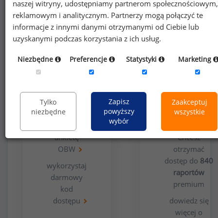
naszej witryny, udostępniamy partnerom społecznościowym,
reklamowym i analitycznym. Partnerzy mogą połączyć te
informacje z innymi danymi otrzymanymi od Ciebie lub
uzyskanymi podczas korzystania z ich usług.
Niezbędne
Preferencje
Statystyki
Marketing
Opcja
Dla
bezpłatna
użytkowników
Zapisz
Tylko
Zaakceptuj
premium
powyższy
niezbędne
wszystkie
wybór
wypełnij
ankietę
Chcesz
OBW
otrzymać
dostęp do
840
wykorzystaj
raportów
darmowy
premium
kod
dostępu
dowiedz się
więcej o