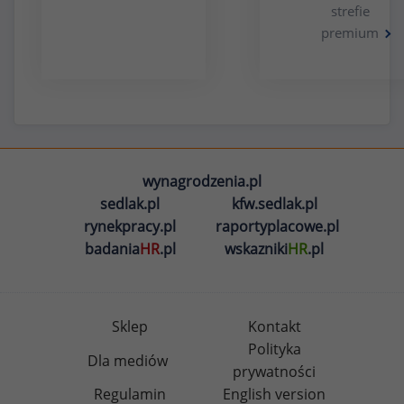
strefie
premium
wynagrodzenia.pl
sedlak.pl
kfw.sedlak.pl
rynekpracy.pl
raportyplacowe.pl
badania
HR
.pl
wskazniki
HR
.pl
Sklep
Kontakt
Polityka
Dla mediów
prywatności
Regulamin
English version