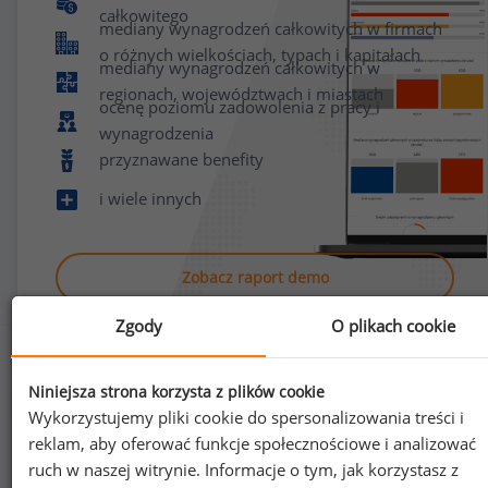
całkowitego
mediany wynagrodzeń całkowitych w firmach
o różnych wielkościach, typach i kapitałach
mediany wynagrodzeń całkowitych w
regionach, województwach i miastach
ocenę poziomu zadowolenia z pracy i
wynagrodzenia
przyznawane benefity
i wiele innych
Zobacz raport demo
Zgody
O plikach cookie
Niniejsza strona korzysta z plików cookie
Wykorzystujemy pliki cookie do spersonalizowania treści i
reklam, aby oferować funkcje społecznościowe i analizować
Jak uzyskać dostęp do raportu?
ruch w naszej witrynie. Informacje o tym, jak korzystasz z