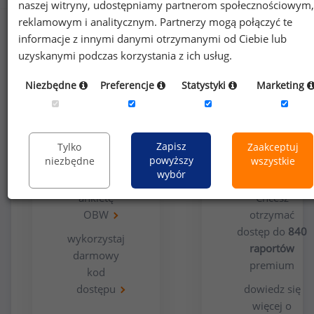
naszej witryny, udostępniamy partnerom społecznościowym,
reklamowym i analitycznym. Partnerzy mogą połączyć te
informacje z innymi danymi otrzymanymi od Ciebie lub
uzyskanymi podczas korzystania z ich usług.
Niezbędne
Preferencje
Statystyki
Marketing
Opcja
Dla
bezpłatna
użytkowników
Zapisz
Tylko
Zaakceptuj
premium
powyższy
niezbędne
wszystkie
wybór
wypełnij
ankietę
Chcesz
OBW
otrzymać
dostęp do
840
wykorzystaj
raportów
darmowy
premium
kod
dostępu
dowiedz się
więcej o