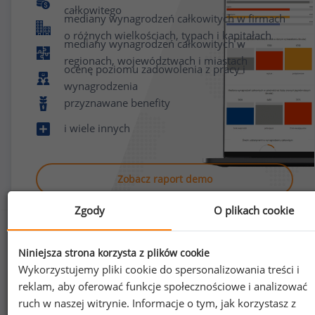
całkowitego
mediany wynagrodzeń całkowitych w firmach
o różnych wielkościach, typach i kapitałach
mediany wynagrodzeń całkowitych w
regionach, województwach i miastach
ocenę poziomu zadowolenia z pracy i
wynagrodzenia
przyznawane benefity
i wiele innych
Zobacz raport demo
Zgody
O plikach cookie
Niniejsza strona korzysta z plików cookie
Wykorzystujemy pliki cookie do spersonalizowania treści i
reklam, aby oferować funkcje społecznościowe i analizować
Jak uzyskać dostęp do raportu?
ruch w naszej witrynie. Informacje o tym, jak korzystasz z