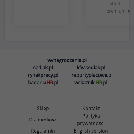
strefie
premium
wynagrodzenia.pl
sedlak.pl
kfw.sedlak.pl
rynekpracy.pl
raportyplacowe.pl
badania
HR
.pl
wskazniki
HR
.pl
Sklep
Kontakt
Polityka
Dla mediów
prywatności
Regulamin
English version