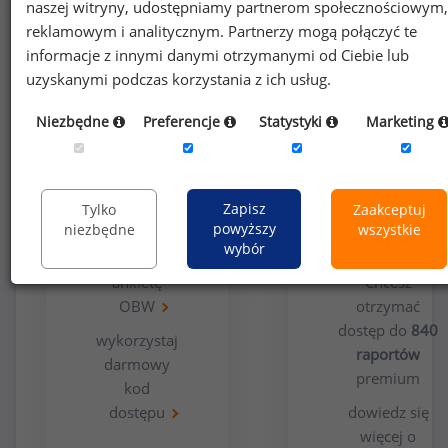
naszej witryny, udostępniamy partnerom społecznościowym,
reklamowym i analitycznym. Partnerzy mogą połączyć te
informacje z innymi danymi otrzymanymi od Ciebie lub
uzyskanymi podczas korzystania z ich usług.
Niezbędne
Preferencje
Statystyki
Marketing
Opcja
Dla
bezpłatna
użytkowników
Zapisz
Tylko
Zaakceptuj
premium
powyższy
niezbędne
wszystkie
wybór
wypełnij
ankietę
Chcesz
OBW
otrzymać
dostęp do
840
wykorzystaj
raportów
darmowy
premium
kod
dostępu
dowiedz się
więcej o