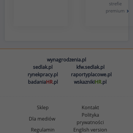
strefie
premium
wynagrodzenia.pl
sedlak.pl
kfw.sedlak.pl
rynekpracy.pl
raportyplacowe.pl
badania
HR
.pl
wskazniki
HR
.pl
Sklep
Kontakt
Polityka
Dla mediów
prywatności
Regulamin
English version