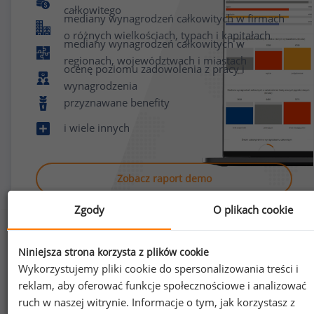
całkowitego
mediany wynagrodzeń całkowitych w firmach
o różnych wielkościach, typach i kapitałach
mediany wynagrodzeń całkowitych w
regionach, województwach i miastach
ocenę poziomu zadowolenia z pracy i
wynagrodzenia
przyznawane benefity
i wiele innych
Zobacz raport demo
Zgody
O plikach cookie
Niniejsza strona korzysta z plików cookie
Wykorzystujemy pliki cookie do spersonalizowania treści i
reklam, aby oferować funkcje społecznościowe i analizować
Jak uzyskać dostęp do raportu?
ruch w naszej witrynie. Informacje o tym, jak korzystasz z