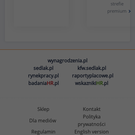
strefie
premium
wynagrodzenia.pl
sedlak.pl
kfw.sedlak.pl
rynekpracy.pl
raportyplacowe.pl
badania
HR
.pl
wskazniki
HR
.pl
Sklep
Kontakt
Polityka
Dla mediów
prywatności
Regulamin
English version