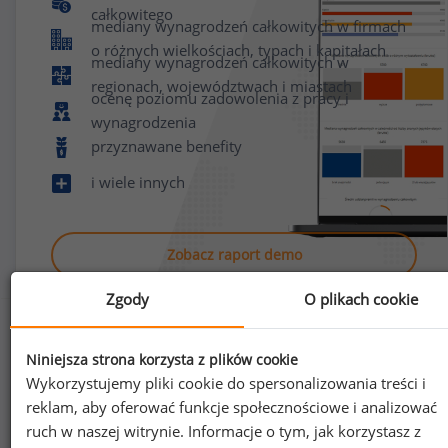
całkowitego
mediany wynagrodzeń całkowitych w firmach
o różnych wielkościach, typach i kapitałach
mediany wynagrodzeń całkowitych w
regionach, województwach i miastach
ocenę poziomu zadowolenia z pracy i
wynagrodzenia
przyznawane benefity
i wiele innych
Zobacz raport demo
Zgody
O plikach cookie
Niniejsza strona korzysta z plików cookie
Wykorzystujemy pliki cookie do spersonalizowania treści i
reklam, aby oferować funkcje społecznościowe i analizować
Jak uzyskać dostęp do raportu?
ruch w naszej witrynie. Informacje o tym, jak korzystasz z