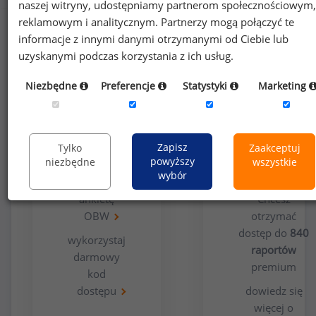
naszej witryny, udostępniamy partnerom społecznościowym,
reklamowym i analitycznym. Partnerzy mogą połączyć te
informacje z innymi danymi otrzymanymi od Ciebie lub
uzyskanymi podczas korzystania z ich usług.
Niezbędne
Preferencje
Statystyki
Marketing
Opcja
Dla
bezpłatna
użytkowników
Zapisz
Tylko
Zaakceptuj
premium
powyższy
niezbędne
wszystkie
wybór
wypełnij
ankietę
Chcesz
OBW
otrzymać
dostęp do
840
wykorzystaj
raportów
darmowy
premium
kod
dostępu
dowiedz się
więcej o