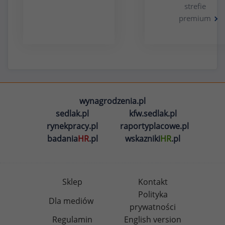
strefie
premium
wynagrodzenia.pl
sedlak.pl
kfw.sedlak.pl
rynekpracy.pl
raportyplacowe.pl
badania
HR
.pl
wskazniki
HR
.pl
Sklep
Kontakt
Polityka
Dla mediów
prywatności
Regulamin
English version