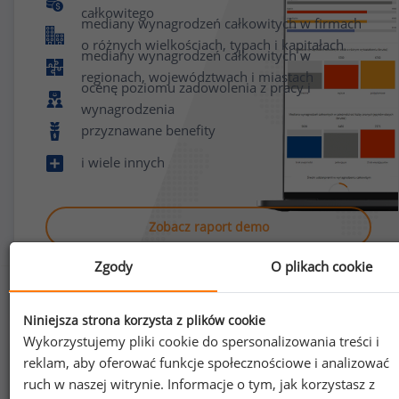
całkowitego
mediany wynagrodzeń całkowitych w firmach
o różnych wielkościach, typach i kapitałach
mediany wynagrodzeń całkowitych w
regionach, województwach i miastach
ocenę poziomu zadowolenia z pracy i
wynagrodzenia
przyznawane benefity
i wiele innych
Zobacz raport demo
Zgody
O plikach cookie
Niniejsza strona korzysta z plików cookie
Wykorzystujemy pliki cookie do spersonalizowania treści i
reklam, aby oferować funkcje społecznościowe i analizować
Jak uzyskać dostęp do raportu?
ruch w naszej witrynie. Informacje o tym, jak korzystasz z