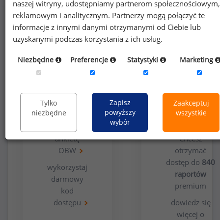
naszej witryny, udostępniamy partnerom społecznościowym,
reklamowym i analitycznym. Partnerzy mogą połączyć te
informacje z innymi danymi otrzymanymi od Ciebie lub
uzyskanymi podczas korzystania z ich usług.
Niezbędne
Preferencje
Statystyki
Marketing
Opcja
Dla
bezpłatna
użytkowników
Zapisz
Tylko
Zaakceptuj
premium
powyższy
niezbędne
wszystkie
wybór
wypełnij
ankietę
Chcesz
OBW
otrzymać
dostęp do
840
wykorzystaj
raportów
darmowy
premium
kod
dostępu
dowiedz się
więcej o