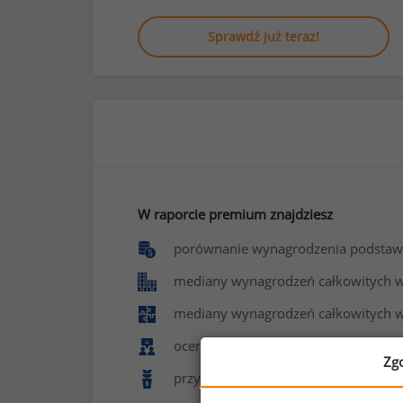
Sprawdź już teraz!
W raporcie premium znajdziesz
porównanie wynagrodzenia podstaw
mediany wynagrodzeń całkowitych w f
mediany wynagrodzeń całkowitych w
ocenę poziomu zadowolenia z pracy 
Zg
przyznawane benefity