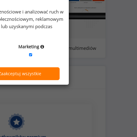
cznościowe i analizować ruch w
 społecznościowym, reklamowym
e lub uzyskanymi podczas
Marketing
 937 - grafików komputerowych multimediów
Zaakceptuj wszystkie