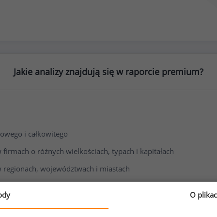
Jakie analizy znajdują się w raporcie premium?
owego i całkowitego
irmach o różnych wielkościach, typach i kapitałach
 regionach, województwach i miastach
i wynagrodzenia
ody
O plika