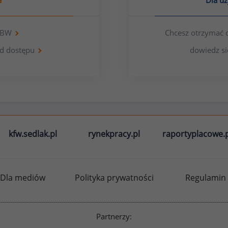
a
Dla u
 OBW
Chcesz otrzymać 
d dostępu
dowiedz si
kfw.sedlak.pl
rynekpracy.pl
raportyplacowe.p
Dla mediów
Polityka prywatności
Regulamin
Partnerzy: