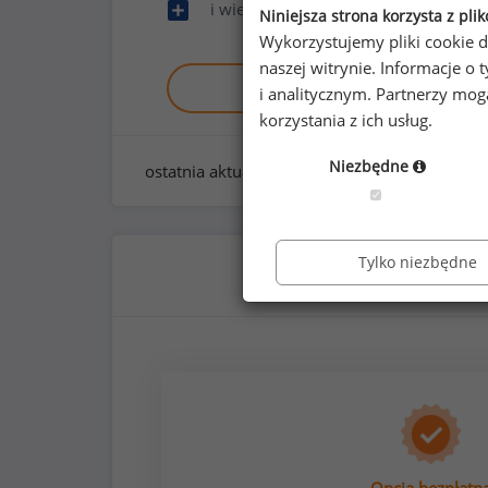
i wiele innych
Niniejsza strona korzysta z pli
Wykorzystujemy pliki cookie d
naszej witrynie. Informacje 
Zobacz raport demo
i analitycznym. Partnerzy mo
korzystania z ich usług.
Niezbędne
ostatnia aktualizacja:
styczeń 2026
Tylko niezbędne