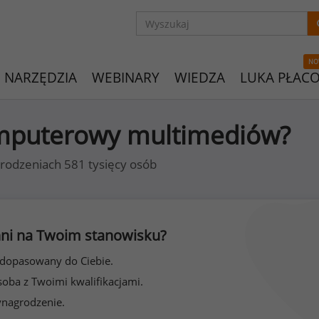
NO
NARZĘDZIA
WEBINARY
WIEDZA
LUKA PŁAC
komputerowy multimediów?
rodzeniach 581 tysięcy osób
 inni na Twoim stanowisku?
 dopasowany do Ciebie.
soba z Twoimi kwalifikacjami.
ynagrodzenie.