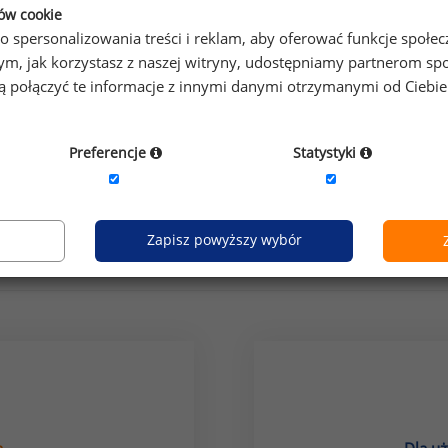
ków cookie
o spersonalizowania treści i reklam, aby oferować funkcje społe
o tym, jak korzystasz z naszej witryny, udostępniamy partnerom
gą połączyć te informacje z innymi danymi otrzymanymi od Ciebi
Preferencje
Statystyki
grupa stanowisk:
media, wydawnictwa
próba:
Zapisz powyższy wybór
Jak uzyskać dostęp do raportu?