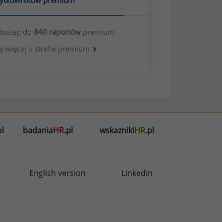
żytkowników premium
dostęp do
840 raportów
premium
ę więcej o strefie premium
l
badania
HR
.pl
wskazniki
HR
.pl
English version
Linkedin