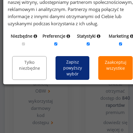
naszej witryny, udostępniamy partnerom społecznościowym,
reklamowym i analitycznym. Partnerzy mogą połączyć te
informacje z innymi danymi otrzymanymi od Ciebie lub
uzyskanymi podczas korzystania z ich usług.
Niezbędne
Preferencje
Statystyki
Marketing
Opcja
Dla
bezpłatna
użytkowników
Zapisz
Tylko
Zaakceptuj
premium
powyższy
niezbędne
wszystkie
wybór
wypełnij
ankietę
Chcesz
OBW
otrzymać
dostęp do
840
wykorzystaj
raportów
darmowy
premium
kod
dostępu
dowiedz się
więcej o