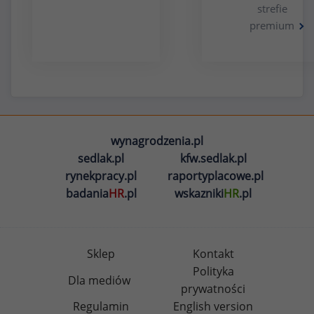
strefie
premium
wynagrodzenia.pl
sedlak.pl
kfw.sedlak.pl
rynekpracy.pl
raportyplacowe.pl
badania
HR
.pl
wskazniki
HR
.pl
Sklep
Kontakt
Polityka
Dla mediów
prywatności
Regulamin
English version