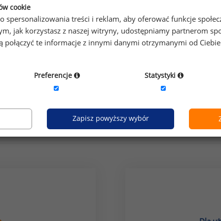
ków cookie
o spersonalizowania treści i reklam, aby oferować funkcje społe
o tym, jak korzystasz z naszej witryny, udostępniamy partnerom
gą połączyć te informacje z innymi danymi otrzymanymi od Ciebi
Preferencje
Statystyki
grupa stanowisk:
it
Zapisz powyższy wybór
Jak uzyskać dostęp do raportu?