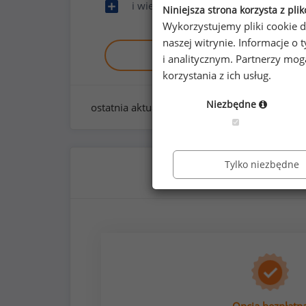
i wiele innych
Niniejsza strona korzysta z pli
Wykorzystujemy pliki cookie d
naszej witrynie. Informacje 
Zobacz raport demo
i analitycznym. Partnerzy mo
korzystania z ich usług.
Niezbędne
ostatnia aktualizacja:
styczeń 2026
Tylko niezbędne