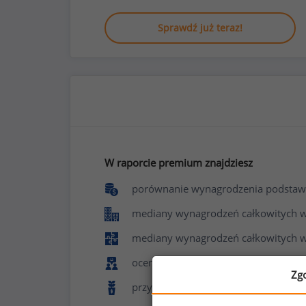
Sprawdź już teraz!
W raporcie premium znajdziesz
porównanie wynagrodzenia podstaw
mediany wynagrodzeń całkowitych w f
mediany wynagrodzeń całkowitych w
ocenę poziomu zadowolenia z pracy 
Zg
przyznawane benefity