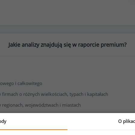
Jakie analizy znajdują się w raporcie premium?
owego i całkowitego
irmach o różnych wielkościach, typach i kapitałach
 regionach, województwach i miastach
i wynagrodzenia
ody
O plika