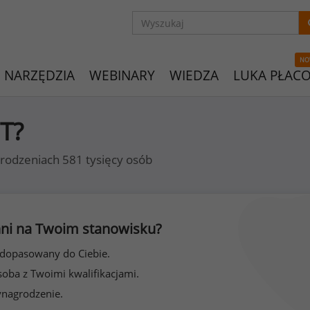
NO
NARZĘDZIA
WEBINARY
WIEDZA
LUKA PŁAC
IT?
rodzeniach 581 tysięcy osób
 inni na Twoim stanowisku?
 dopasowany do Ciebie.
soba z Twoimi kwalifikacjami.
ynagrodzenie.