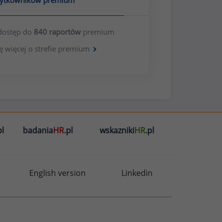
żytkowników premium
dostęp do
840 raportów
premium
ę więcej o strefie premium
l
badania
HR
.pl
wskazniki
HR
.pl
English version
Linkedin