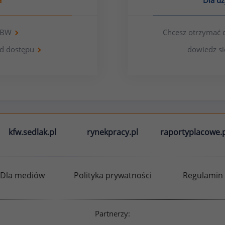
a
Dla u
 OBW
Chcesz otrzymać 
d dostępu
dowiedz si
kfw.sedlak.pl
rynekpracy.pl
raportyplacowe.p
Dla mediów
Polityka prywatności
Regulamin
Partnerzy: