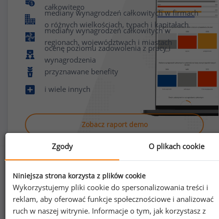
całkowitego
mediany wynagrodzeń całkowitych w firmach
o różnych wielkościach, typach i kapitałach
mediany wynagrodzeń całkowitych w
regionach, województwach i miastach
ocenę poziomu zadowolenia z pracy i
wynagrodzenia
przyznawane benefity
i wiele innych
Zobacz raport demo
Zgody
O plikach cookie
Niniejsza strona korzysta z plików cookie
Wykorzystujemy pliki cookie do spersonalizowania treści i
reklam, aby oferować funkcje społecznościowe i analizować
Jak uzyskać dostęp do raportu?
ruch w naszej witrynie. Informacje o tym, jak korzystasz z