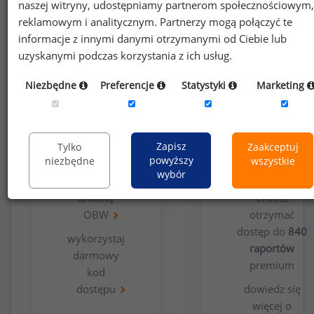
naszej witryny, udostępniamy partnerom społecznościowym,
reklamowym i analitycznym. Partnerzy mogą połączyć te
informacje z innymi danymi otrzymanymi od Ciebie lub
uzyskanymi podczas korzystania z ich usług.
Niezbędne
Preferencje
Statystyki
Marketing
Opcja
Dla
bezpłatna
użytkowników
Zapisz
Tylko
Zaakceptuj
premium
powyższy
niezbędne
wszystkie
wybór
wypełnij
ankietę
Chcesz
OBW
otrzymać
dostęp do
840
wykorzystaj
raportów
darmowy
premium
kod
dostępu
dowiedz się
więcej o