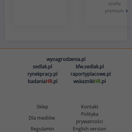
strefie
premium
wynagrodzenia.pl
sedlak.pl
kfw.sedlak.pl
rynekpracy.pl
raportyplacowe.pl
badania
HR
.pl
wskazniki
HR
.pl
Sklep
Kontakt
Polityka
Dla mediów
prywatności
Regulamin
English version