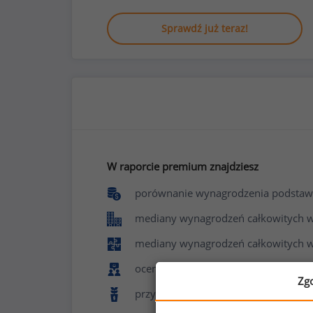
Sprawdź już teraz!
W raporcie premium znajdziesz
porównanie wynagrodzenia podstaw
mediany wynagrodzeń całkowitych w f
mediany wynagrodzeń całkowitych w
ocenę poziomu zadowolenia z pracy 
Zg
przyznawane benefity