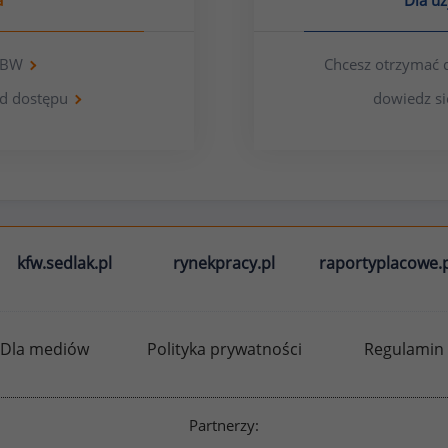
a
Dla u
 OBW
Chcesz otrzymać 
d dostępu
dowiedz si
kfw.sedlak.pl
rynekpracy.pl
raportyplacowe.p
Dla mediów
Polityka prywatności
Regulamin
Partnerzy: