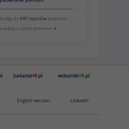
żytkowników premium
dostęp do
840 raportów
premium
ę więcej o strefie premium
l
badania
HR
.pl
wskazniki
HR
.pl
English version
Linkedin