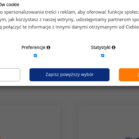
ków cookie
o spersonalizowania treści i reklam, aby oferować funkcje społe
o tym, jak korzystasz z naszej witryny, udostępniamy partnerom
gą połączyć te informacje z innymi danymi otrzymanymi od Ciebi
Preferencje
Statystyki
grupa stanowisk:
badania i rozwój
prób
Zapisz powyższy wybór
Jak uzyskać dostęp do raportu?