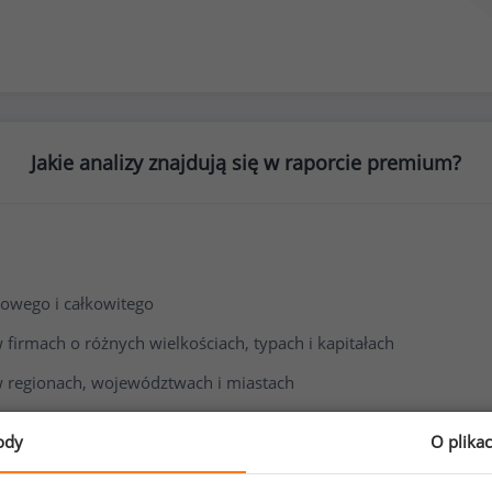
Jakie analizy znajdują się w raporcie premium?
owego i całkowitego
irmach o różnych wielkościach, typach i kapitałach
 regionach, województwach i miastach
i wynagrodzenia
ody
O plika