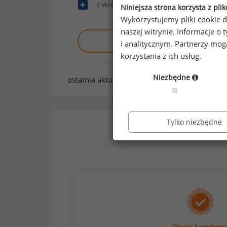
i wiele innych
Niniejsza strona korzysta z pli
Wykorzystujemy pliki cookie d
naszej witrynie. Informacje 
Zobacz raport demo
i analitycznym. Partnerzy mo
korzystania z ich usług.
Niezbędne
ostatnia aktualizacja:
styczeń 2026
Tylko niezbędne