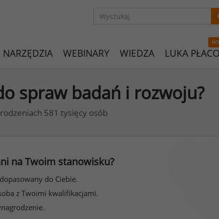
NO
NARZĘDZIA
WEBINARY
WIEDZA
LUKA PŁAC
 do spraw badań i rozwoju?
rodzeniach 581 tysięcy osób
 inni na Twoim stanowisku?
 dopasowany do Ciebie.
soba z Twoimi kwalifikacjami.
ynagrodzenie.