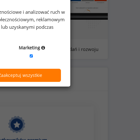
cznościowe i analizować ruch w
 społecznościowym, reklamowym
e lub uzyskanymi podczas
Marketing
a: 115 - asystentów do spraw badań i rozwoju
Zaakceptuj wszystkie