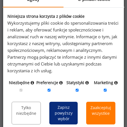
368
141
Niniejsza strona korzysta z plików cookie
Wykorzystujemy pliki cookie do spersonalizowania treści
i reklam, aby oferować funkcje społecznościowe i
analizować ruch w naszej witrynie. Informacje o tym, jak
Benefity na stanowisku zastępca kierownika sklepu
korzystasz z naszej witryny, udostępniamy partnerom
małopowierzchniowego
społecznościowym, reklamowym i analitycznym.
Partnerzy mogą połączyć te informacje z innymi danymi
otrzymanymi od Ciebie lub uzyskanymi podczas
korzystania z ich usług.
43
%
Niezbędne
Preferencje
Statystyki
Marketing
prywatna opieka medyczna dla pracownika
Zapisz
Tylko
Zaakceptuj
powyższy
niezbędne
wszystkie
wybór