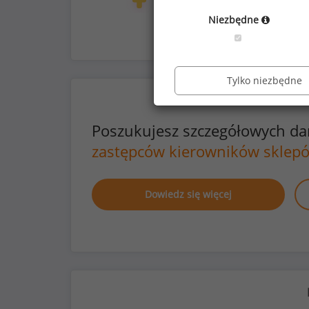
368
14
Niezbędne
Tylko niezbędne
Poszukujesz szczegółowych d
zastępców kierowników sklep
Dowiedz się więcej