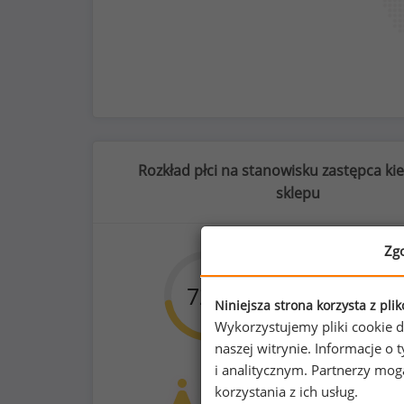
Rozkład płci na stanowisku zastępca ki
sklepu
Zg
65
%
72
%
28
Niniejsza strona korzysta z pli
Wykorzystujemy pliki cookie d
naszej witrynie. Informacje 
zniżki na firmowe produkty i usługi
i analitycznym. Partnerzy mo
Kobiety
Mężc
korzystania z ich usług.