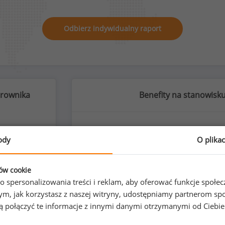
Odbierz indywidualny raport
erownika
Benefity na stanowisk
ody
O plika
%
ków cookie
o spersonalizowania treści i reklam, aby oferować funkcje społe
o tym, jak korzystasz z naszej witryny, udostępniamy partnerom
prywatna opieka 
gą połączyć te informacje z innymi danymi otrzymanymi od Ciebi
zyźni