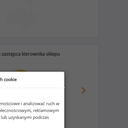
u zastępca kierownika sklepu
ch cookie
43
%
cznościowe i analizować ruch w
 społecznościowym, reklamowym
medyczna dla pracownika
e lub uzyskanymi podczas