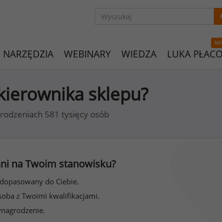
NO
NARZĘDZIA
WEBINARY
WIEDZA
LUKA PŁAC
 kierownika sklepu?
rodzeniach 581 tysięcy osób
 inni na Twoim stanowisku?
 dopasowany do Ciebie.
soba z Twoimi kwalifikacjami.
ynagrodzenie.