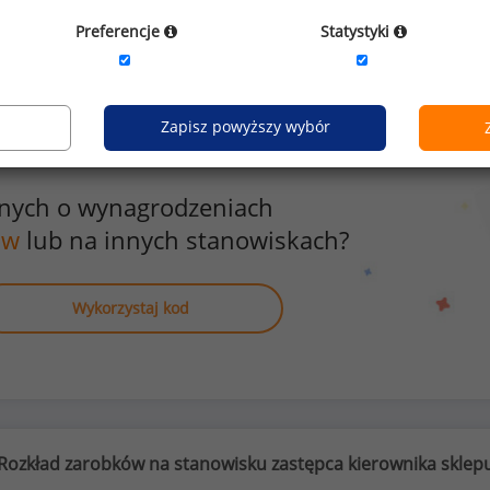
1
Preferencje
Statystyki
Zapisz powyższy wybór
anych o wynagrodzeniach
ów
lub na innych stanowiskach?
Wykorzystaj kod
Rozkład zarobków na stanowisku zastępca kierownika sklep