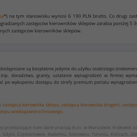
na
*) na tym stanowisku wynosi
6 190
PLN brutto. Co drugi zas
gradzanych zastępców kierowników sklepów zarabia poniżej
5 3
canych zastępców kierowników sklepów.
dostępniane są bezpłatnie jedynie do użytku osobistego (niekomer
 (np. doradztwo, granty, ustalanie wynagrodzeń w firmie) w
stać po wykupeniu dostępu do strefy premium portalu wynagrodze
k:
zastępca kierownika sklepu,
zastępca kierownika drogerii,
zastępc
sklepu wielkopowierzchniowego.
by przekazujące nam dane pracują m.in. w Warszawie, Krakowie, Ło
, Gdyni, Częstochowie, Radomiu, Sosnowcu, Toruniu, Kielcach, Gli