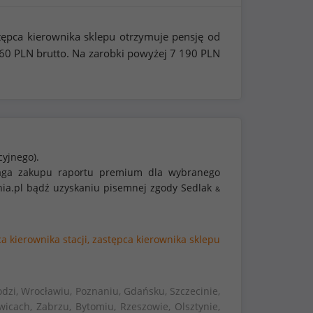
tępca kierownika sklepu otrzymuje pensję od
60
PLN brutto. Na zarobki powyżej
7 190
PLN
cyjnego).
ymaga zakupu raportu premium dla wybranego
nia.pl bądź uzyskaniu pisemnej zgody Sedlak
&
a kierownika stacji,
zastępca kierownika sklepu
dzi, Wrocławiu, Poznaniu, Gdańsku, Szczecinie,
wicach, Zabrzu, Bytomiu, Rzeszowie, Olsztynie,