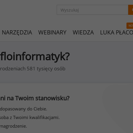
NO
NARZĘDZIA
WEBINARY
WIEDZA
LUKA PŁAC
yfloinformatyk?
rodzeniach 581 tysięcy osób
 inni na Twoim stanowisku?
 dopasowany do Ciebie.
soba z Twoimi kwalifikacjami.
ynagrodzenie.