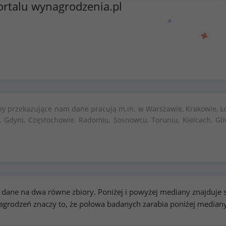
ortalu wynagrodzenia.pl
by przekazujące nam dane pracują m.in. w Warszawie, Krakowie, Ło
, Gdyni, Częstochowie, Radomiu, Sosnowcu, Toruniu, Kielcach, Gli
kie dane na dwa równe zbiory. Poniżej i powyżej mediany znajduj
rodzeń znaczy to, że połowa badanych zarabia poniżej median