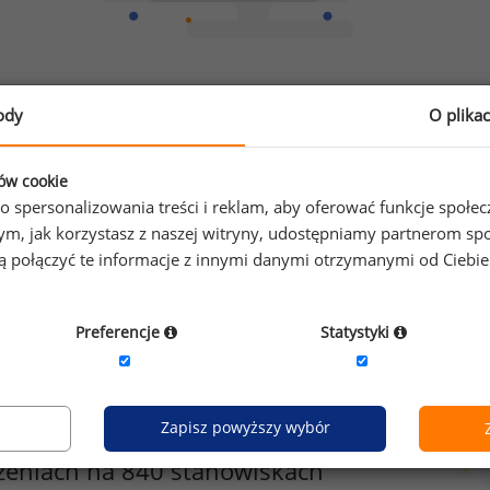
Chcesz porównać swoje zarobki z innymi?
ody
O plika
Sprawdź ile powinieneś zarabiać
ków cookie
o spersonalizowania treści i reklam, aby oferować funkcje społe
o tym, jak korzystasz z naszej witryny, udostępniamy partnerom
gą połączyć te informacje z innymi danymi otrzymanymi od Ciebi
Preferencje
Statystyki
Zapisz powyższy wybór
zeniach na 840 stanowiskach