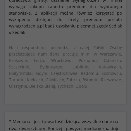
doradztwo, granty, ustalanie wynagrodzeń w firmie)
wymaga zakupu raportu premium dla wybranego
stanowiska. Z aplikacji można również korzystać po
wykupeniu dostępu do strefy premium portalu
wynagrodzenia.pl bądź uzyskaniu pisemnej zgody Sedlak
Sedlak
&
Nasi respondenci pochodzą z całej Polski. Osoby
przekazujące nam dane pracują m.in. w Warszawie,
Krakowie, Łodzi, Wrocławiu, Poznaniu, Gdańsku,
Szczecinie, Bydgoszczy, Lublinie, Katowicach,
Białymstoku, Gdyni, Częstochowie, Radomiu, Sosnowcu,
Toruniu, Kielcach, Gliwicach, Zabrzu, Bytomiu, Rzeszowie,
Olsztynie, Bielsko-Białej, Tychach, Opolu.
* Mediana - jest to wartość dzieląca wszystkie dane na
dwa równe zbiory. Poniżej i powyżej mediany znajduje