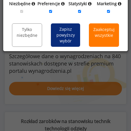
Niezbędne
Preferencje
Statystyki
Marketing
Kobiety
Mężczyźni
14
1
Zapisz
Tylko
Zaakceptuj
powyższy
niezbędne
wszystkie
wybór
Szczegółowe dane o wynagrodzeniach na 840
stanowiskach
dostępne w strefie premium
portalu wynagrodzenia.pl
Dowiedz się więcej
Rozkład zarobków na stanowisku technik
technologii odzieży