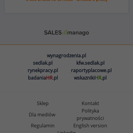
wynagrodzenia.pl
sedlak.pl
kfw.sedlak.pl
rynekpracy.pl
raportyplacowe.pl
badania
HR
.pl
wskazniki
HR
.pl
Sklep
Kontakt
Polityka
Dla mediów
prywatności
Regulamin
English version