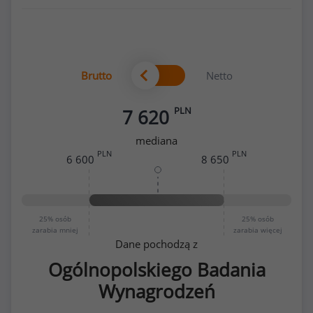
Brutto
Netto
PLN
7 620
mediana
PLN
PLN
6 600
8 650
25%
osób
25%
osób
zarabia mniej
zarabia więcej
Dane pochodzą z
Ogólnopolskiego Badania
Wynagrodzeń