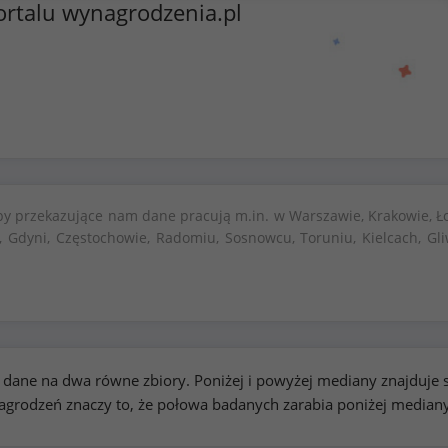
ortalu wynagrodzenia.pl
by przekazujące nam dane pracują m.in. w Warszawie, Krakowie, Ło
, Gdyni, Częstochowie, Radomiu, Sosnowcu, Toruniu, Kielcach, Gli
kie dane na dwa równe zbiory. Poniżej i powyżej mediany znajduj
rodzeń znaczy to, że połowa badanych zarabia poniżej median