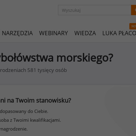
NO
NARZĘDZIA
WEBINARY
WIEDZA
LUKA PŁAC
 rybołówstwa morskiego?
rodzeniach 581 tysięcy osób
 inni na Twoim stanowisku?
 dopasowany do Ciebie.
soba z Twoimi kwalifikacjami.
ynagrodzenie.