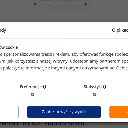
Chcesz porównać swoje zarobki z innymi?
ody
O plika
Sprawdź ile powinieneś zarabiać
ków cookie
o spersonalizowania treści i reklam, aby oferować funkcje społe
o tym, jak korzystasz z naszej witryny, udostępniamy partnerom
gą połączyć te informacje z innymi danymi otrzymanymi od Ciebi
Preferencje
Statystyki
Zapisz powyższy wybór
zeniach na 840 stanowiskach