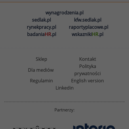
wynagrodzenia.pl
sedlak.pl
kfw.sedlak.pl
rynekpracy.pl
raportyplacowe.pl
badania
HR
.pl
wskazniki
HR
.pl
Sklep
Kontakt
Polityka
Dla mediów
prywatności
Regulamin
English version
Linkedin
Partnerzy: