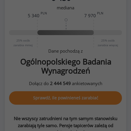
mediana
PLN
PLN
5 340
7 970
25%
osób
25%
osób
zarabia mniej
zarabia więcej
Dane pochodzą z
Ogólnopolskiego Badania
Wynagrodzeń
Dołącz do
2 444 549
ankietowanych
Sprawdź, ile powinieneś zarabiać
Nie wszyscy zatrudnieni na tym samym stanowisku
zarabiają tyle samo. Pensje tapicerów zależą od