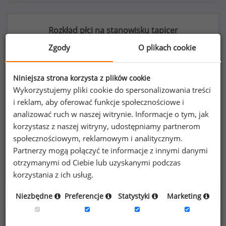
Rozkład płci na stanowisku tapicer
Zgody
O plikach cookie
Niniejsza strona korzysta z plików cookie
10
%
90
%
Wykorzystujemy pliki cookie do spersonalizowania treści
i reklam, aby oferować funkcje społecznościowe i
analizować ruch w naszej witrynie. Informacje o tym, jak
korzystasz z naszej witryny, udostępniamy partnerom
społecznościowym, reklamowym i analitycznym.
Kobiety
Mężczyźni
7
66
Partnerzy mogą połączyć te informacje z innymi danymi
otrzymanymi od Ciebie lub uzyskanymi podczas
korzystania z ich usług.
Niezbędne
Preferencje
Statystyki
Marketing
Poszukujesz szczegółowych danych o