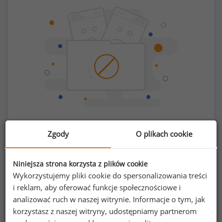
Chcesz porównać swoje zarobki z innymi?
Zgody
O plikach cookie
Sprawdź ile powinieneś zarabiać
Niniejsza strona korzysta z plików cookie
Wykorzystujemy pliki cookie do spersonalizowania treści
i reklam, aby oferować funkcje społecznościowe i
analizować ruch w naszej witrynie. Informacje o tym, jak
korzystasz z naszej witryny, udostępniamy partnerom