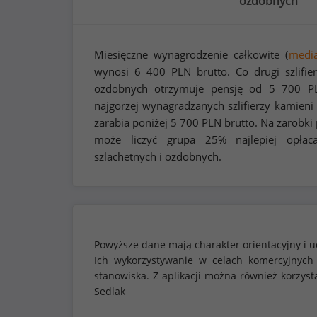
ozdobnych
Miesięczne wynagrodzenie całkowite (
medi
wynosi
6 400
PLN brutto. Co drugi szlifie
ozdobnych otrzymuje pensję od
5 700
P
najgorzej wynagradzanych szlifierzy kamieni
zarabia poniżej
5 700
PLN brutto. Na zarobki
może liczyć grupa 25% najlepiej opłaca
szlachetnych i ozdobnych.
Powyższe dane mają charakter orientacyjny i u
Ich wykorzystywanie w celach komercyjnych
stanowiska. Z aplikacji można również korzy
Sedlak