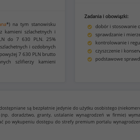
Zadania i obowiązki:
ana
*) na tym stanowisku
dobór i stosowanie
rz kamieni szlachetnych i
sprawdzanie i mierz
LN do
7 630
PLN. 25%
kontrolowanie i regu
 szlachetnych i ozdobnych
czyszczenie i konse
 powyżej
7 630
PLN brutto
podstawowe sprawdz
nych szlifierzy kamieni
dostępniane są bezpłatnie jedynie do użytku osobistego (niekomer
 (np. doradztwo, granty, ustalanie wynagrodzeń w firmie) w
stać po wykupeniu dostępu do strefy premium portalu wynagrodze