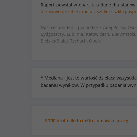
Raport powstał w oparciu o dane dla stanow
drzewnych,
szlifierz metali,
szlifierz szkła gos
Nasi respondenci pochodzą z całej Polski. Oso
Bydgoszczy, Lublinie, Katowicach, Białymstoku
Bielsko-Białej, Tychach, Opolu.
* Mediana - jest to wartość dzieląca wszyst
badaniu wyników. W przypadku badania wynag
5 700 brutto ile to netto - umowa o pracę