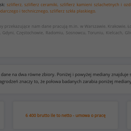
isk:
szlifierz,
szlifierz ceramiki,
szlifierz kamieni szlachetnych i oz
podarczego i technicznego,
szlifierz szkła płaskiego.
by przekazujące nam dane pracują m.in. w Warszawie, Krakowie, Ło
, Gdyni, Częstochowie, Radomiu, Sosnowcu, Toruniu, Kielcach, Gli
kie dane na dwa równe zbiory. Poniżej i powyżej mediany znajduj
rodzeń znaczy to, że połowa badanych zarabia poniżej median
6 400 brutto ile to netto - umowa o pracę