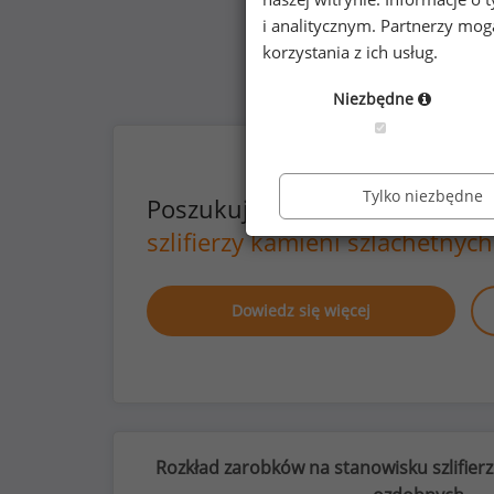
i analitycznym. Partnerzy mo
korzystania z ich usług.
Niezbędne
Tylko niezbędne
Poszukujesz szczegółowych d
szlifierzy kamieni szlachetnyc
Dowiedz się więcej
Rozkład zarobków na stanowisku szlifierz