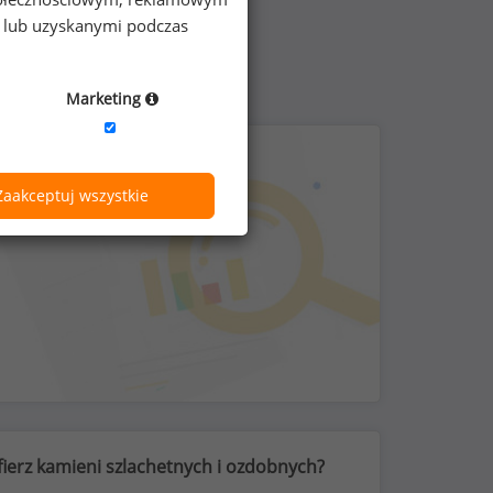
e lub uzyskanymi podczas
Marketing
Zaakceptuj wszystkie
ifierz kamieni szlachetnych i ozdobnych?