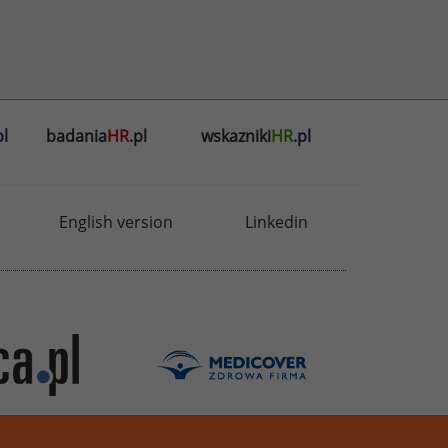
l
badania
HR
.pl
wskazniki
HR
.pl
English version
Linkedin