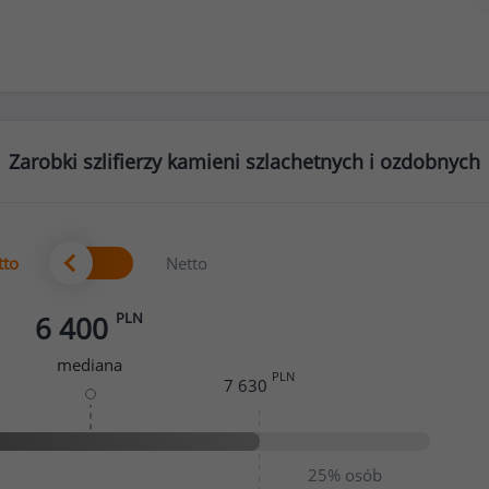
Zarobki szlifierzy kamieni szlachetnych i ozdobnych
tto
Netto
PLN
6 400
mediana
PLN
7 630
25%
osób