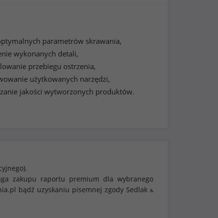
 optymalnych parametrów skrawania,
enie wykonanych detali,
lowanie przebiegu ostrzenia,
rwowanie użytkowanych narzędzi,
anie jakości wytworzonych produktów.
cyjnego).
ymaga zakupu raportu premium dla wybranego
nia.pl bądź uzyskaniu pisemnej zgody Sedlak
&