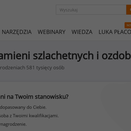
NO
NARZĘDZIA
WEBINARY
WIEDZA
LUKA PŁAC
z kamieni szlachetnych i ozdo
rodzeniach 581 tysięcy osób
 inni na Twoim stanowisku?
 dopasowany do Ciebie.
soba z Twoimi kwalifikacjami.
ynagrodzenie.