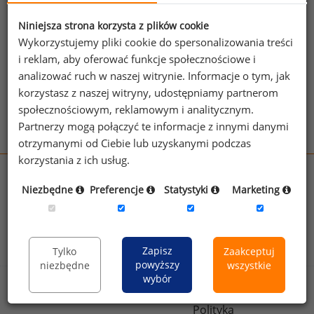
jednego z powyższych stanowisk możesz za
jego pomocą sprawdzić raporty dla
Niniejsza strona korzysta z plików cookie
pozostałych.
Wykorzystujemy pliki cookie do spersonalizowania treści
i reklam, aby oferować funkcje społecznościowe i
Wykorzystaj kod
analizować ruch w naszej witrynie. Informacje o tym, jak
korzystasz z naszej witryny, udostępniamy partnerom
Aby otrzymać darmowy kod dostępu weź udział
społecznościowym, reklamowym i analitycznym.
w
Ogólnopolskim Badaniu Wynagrodzeń
.
Partnerzy mogą połączyć te informacje z innymi danymi
otrzymanymi od Ciebie lub uzyskanymi podczas
korzystania z ich usług.
wynagrodzenia.pl
Niezbędne
Preferencje
Statystyki
Marketing
sedlak.pl
kfw.sedlak.pl
rynekpracy.pl
raportyplacowe.pl
badania
HR
.pl
wskazniki
HR
.pl
Zapisz
Tylko
Zaakceptuj
powyższy
niezbędne
wszystkie
wybór
Sklep
Kontakt
Polityka