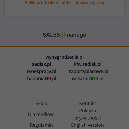
9 850 brutto ile to netto - umowa o pracę
wynagrodzenia.pl
sedlak.pl
kfw.sedlak.pl
rynekpracy.pl
raportyplacowe.pl
badania
HR
.pl
wskazniki
HR
.pl
Sklep
Kontakt
Polityka
Dla mediów
prywatności
Regulamin
English version