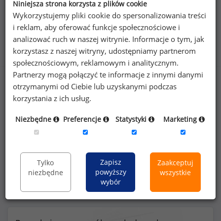
Niniejsza strona korzysta z plików cookie
Wykorzystujemy pliki cookie do spersonalizowania treści
i reklam, aby oferować funkcje społecznościowe i
Benefity na stanowisku spedytor międzynarodowy
analizować ruch w naszej witrynie. Informacje o tym, jak
(
specjalista
)
korzystasz z naszej witryny, udostępniamy partnerom
społecznościowym, reklamowym i analitycznym.
Partnerzy mogą połączyć te informacje z innymi danymi
otrzymanymi od Ciebie lub uzyskanymi podczas
korzystania z ich usług.
33
%
Niezbędne
Preferencje
Statystyki
Marketing
możliwość pracy zdalnej
Zapisz
Tylko
Zaakceptuj
powyższy
niezbędne
wszystkie
wybór