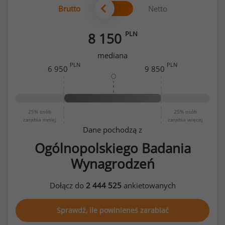
Brutto
Netto
PLN
8 150
mediana
PLN
PLN
6 950
9 850
25%
osób
25%
osób
zarabia mniej
zarabia więcej
Dane pochodzą z
Ogólnopolskiego Badania
Wynagrodzeń
Dołącz do
2 444 525
ankietowanych
Sprawdź, ile powinieneś zarabiać