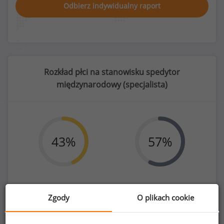
Odbierz indywidualny raport
Rozkład płci na stanowisku spedytor
międzynarodowy (
specjalista
)
43
%
57
%
Kobiety
Mężczyźni
Zgody
O plikach cookie
309
409