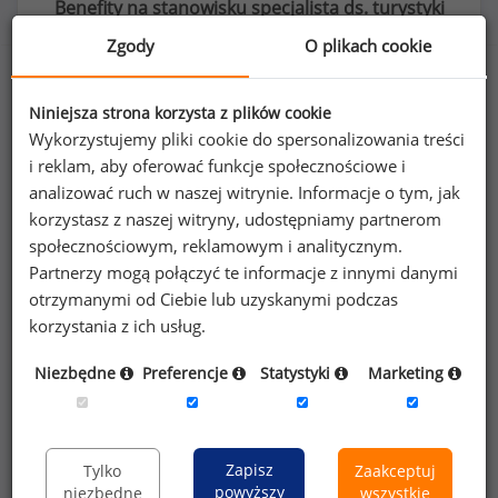
Benefity na stanowisku specjalista ds. turystyki
Zgody
O plikach cookie
Niniejsza strona korzysta z plików cookie
47
%
Wykorzystujemy pliki cookie do spersonalizowania treści
i reklam, aby oferować funkcje społecznościowe i
analizować ruch w naszej witrynie. Informacje o tym, jak
korzystasz z naszej witryny, udostępniamy partnerom
karnety na siłownie i do klubów fitness
społecznościowym, reklamowym i analitycznym.
Partnerzy mogą połączyć te informacje z innymi danymi
otrzymanymi od Ciebie lub uzyskanymi podczas
korzystania z ich usług.
Niezbędne
Preferencje
Statystyki
Marketing
Poszukujesz szczegółowych danych o
wynagrodzeniach
specjalistów ds. turystyki
lub na innych stanowiskach?
Zapisz
Tylko
Zaakceptuj
powyższy
niezbędne
wszystkie