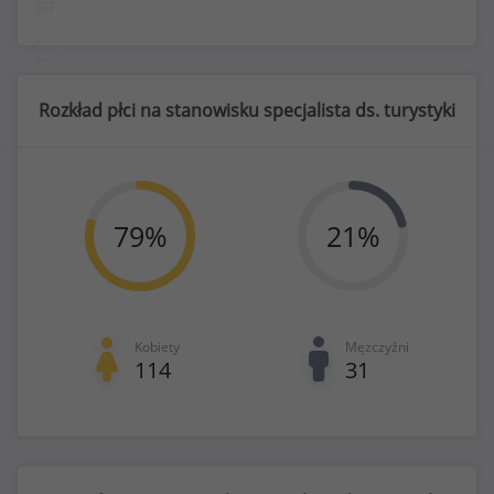
Rozkład płci na stanowisku specjalista ds. turystyki
79
%
21
%
Kobiety
Mężczyźni
114
31