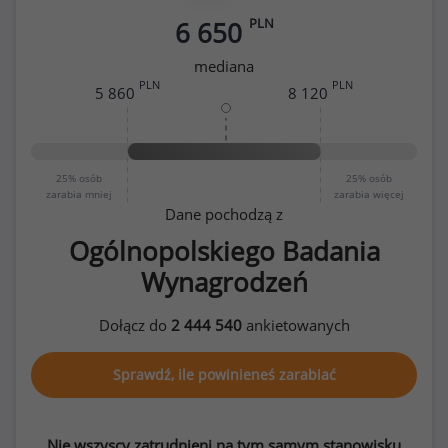
PLN
6 650
mediana
PLN
PLN
5 860
8 120
25%
osób
25%
osób
zarabia mniej
zarabia więcej
Dane pochodzą z
Ogólnopolskiego Badania
Wynagrodzeń
Dołącz do
2 444 540
ankietowanych
Sprawdź, ile powinieneś zarabiać
Nie wszyscy zatrudnieni na tym samym stanowisku