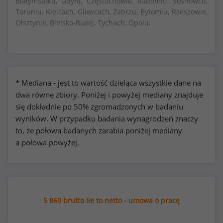
Białymstoku, Gdyni, Częstochowie, Radomiu, Sosnowcu,
Toruniu, Kielcach, Gliwicach, Zabrzu, Bytomiu, Rzeszowie,
Olsztynie, Bielsko-Białej, Tychach, Opolu.
* Mediana - jest to wartość dzieląca wszystkie dane na
dwa równe zbiory. Poniżej i powyżej mediany znajduje
się dokładnie po 50% zgromadzonych w badaniu
wyników. W przypadku badania wynagrodzeń znaczy
to, że połowa badanych zarabia poniżej mediany
a połowa powyżej.
5 860 brutto ile to netto - umowa o pracę