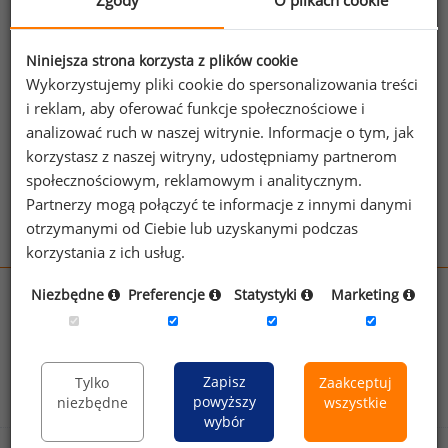
Zgody
O plikach cookie
Jeżeli posiadasz dostęp, do pełnego raportu
jednego z powyższych stanowisk możesz za
Niniejsza strona korzysta z plików cookie
jego pomocą sprawdzić raporty dla
Wykorzystujemy pliki cookie do spersonalizowania treści
pozostałych.
i reklam, aby oferować funkcje społecznościowe i
analizować ruch w naszej witrynie. Informacje o tym, jak
Wykorzystaj kod
korzystasz z naszej witryny, udostępniamy partnerom
społecznościowym, reklamowym i analitycznym.
Aby otrzymać darmowy kod dostępu weź udział
Partnerzy mogą połączyć te informacje z innymi danymi
w
Ogólnopolskim Badaniu Wynagrodzeń
.
otrzymanymi od Ciebie lub uzyskanymi podczas
korzystania z ich usług.
Niezbędne
Preferencje
Statystyki
Marketing
wynagrodzenia.pl
sedlak.pl
kfw.sedlak.pl
rynekpracy.pl
raportyplacowe.pl
badania
HR
.pl
wskazniki
HR
.pl
Zapisz
Tylko
Zaakceptuj
powyższy
niezbędne
wszystkie
wybór