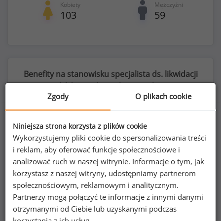
Kobiety
Mężczyźni
103
59
Benefity na stanowisku specjalista ds. likwidacji
szkód majątkowych (
specjalista
)
Zgody
O plikach cookie
Niniejsza strona korzysta z plików cookie
Wykorzystujemy pliki cookie do spersonalizowania treści
72
%
i reklam, aby oferować funkcje społecznościowe i
analizować ruch w naszej witrynie. Informacje o tym, jak
korzystasz z naszej witryny, udostępniamy partnerom
społecznościowym, reklamowym i analitycznym.
prywatna opieka medyczna dla pracownika
Partnerzy mogą połączyć te informacje z innymi danymi
otrzymanymi od Ciebie lub uzyskanymi podczas
korzystania z ich usług.