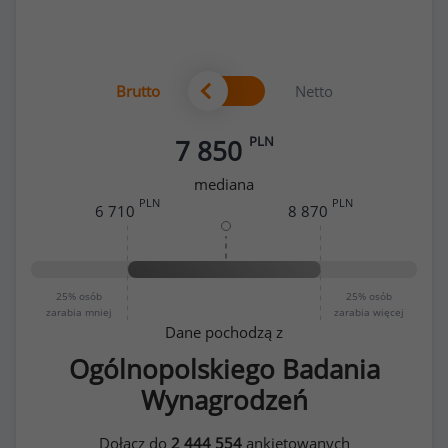
Brutto
Netto
PLN
7 850
mediana
PLN
PLN
6 710
8 870
25%
osób
25%
osób
zarabia mniej
zarabia więcej
Dane pochodzą z
Ogólnopolskiego Badania
Wynagrodzeń
Dołącz do
2 444 554
ankietowanych