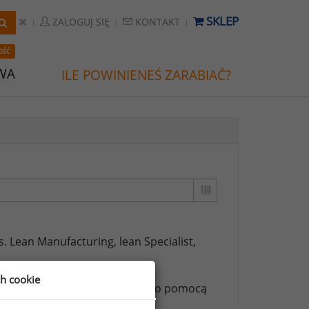
SKLEP
ZALOGUJ SIĘ
KONTAKT
OŚĆ
WA
ILE POWINIENEŚ ZARABIAĆ?
ds. Lean Manufacturing,
lean Specialist,
ch cookie
ższych stanowisk możesz za jego pomocą