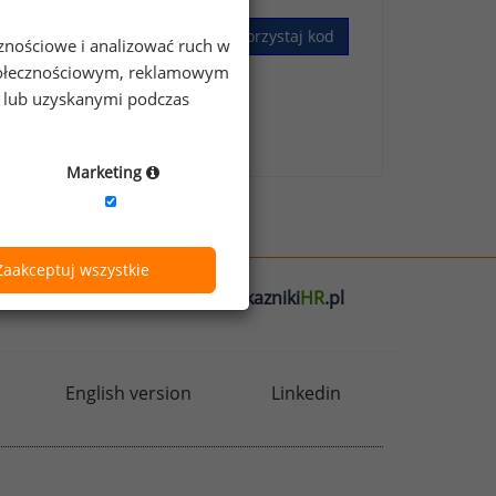
Wykorzystaj kod
cznościowe i analizować ruch w
 społecznościowym, reklamowym
e lub uzyskanymi podczas
skim Badaniu Wynagrodzeń
.
Marketing
Zaakceptuj wszystkie
l
badania
HR
.pl
wskazniki
HR
.pl
English version
Linkedin