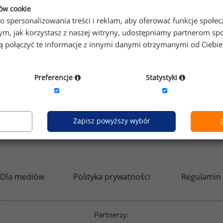
ków cookie
o spersonalizowania treści i reklam, aby oferować funkcje społe
o tym, jak korzystasz z naszej witryny, udostępniamy partnerom
gą połączyć te informacje z innymi danymi otrzymanymi od Ciebi
by otrzymać darmowy kod dostępu weź udział w
Ogólnopol
Preferencje
Statystyki
Zapisz powyższy wybór
kfw.sedlak.pl
rynekpracy.pl
raportyplacowe.p
Dla mediów
Polityka prywatności
Regulamin
Partnerzy: