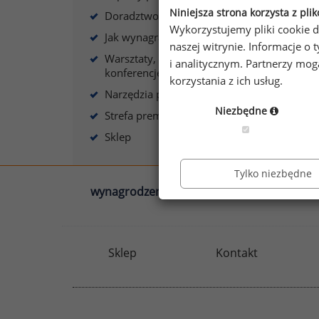
Niniejsza strona korzysta z pli
Doradztwo płacowe
Wykorzystujemy pliki cookie d
Jak wynagradzać?
naszej witrynie. Informacje 
Warsztaty, szkolenia,
i analitycznym. Partnerzy mo
A
konferencje
korzystania z ich usług.
Narzędzia płacowe
Niezbędne
Strefa premium
Sklep
Tylko niezbędne
wynagrodzenia.pl
sedlak.pl
Sklep
Kontakt