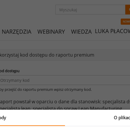
NOW
LUKA PŁACO
NARZĘDZIA
WEBINARY
WIEDZA
orzystaj kod dostępu do raportu premium
od dostępu
by przejść do raportu premium wpisz otrzymany kod.
aport powstał w oparciu o dane dla stanowisk:
specjalista 
pecjalista lean,
specjalista do spraw Lean Manufacturing.
ody
O plika
eżeli posiadasz dostęp, do pełnego raportu jednego z powy
prawdzić raporty dla pozostałych.