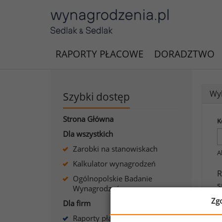
RAPORTY PŁACOWE
DORADZTWO
Wyk
Szybki dostęp
Strona Główna
K
Dla wszystkich
Zarobki na stanowiskach
A
Kalkulator wynagrodzeń
R
Ogólnopolskie Badanie
s
Wynagrodzeń
Zg
Dla firm
J
Raporty płacowe dla firm
s