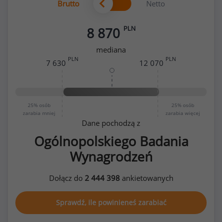
Brutto
Netto
PLN
8 870
mediana
PLN
PLN
7 630
12 070
25%
osób
25%
osób
zarabia mniej
zarabia więcej
Dane pochodzą z
Ogólnopolskiego Badania
Wynagrodzeń
Dołącz do
2 444 398
ankietowanych
Sprawdź, ile powinieneś zarabiać