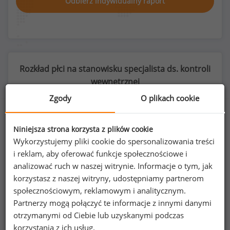
Odbierz indywidualny raport
Rozkład płci na stanowisku specjalista ds. kontroli
wewnętrznej
Zgody
O plikach cookie
Niniejsza strona korzysta z plików cookie
59
%
41
%
Wykorzystujemy pliki cookie do spersonalizowania treści
i reklam, aby oferować funkcje społecznościowe i
analizować ruch w naszej witrynie. Informacje o tym, jak
korzystasz z naszej witryny, udostępniamy partnerom
społecznościowym, reklamowym i analitycznym.
Kobiety
Mężczyźni
70
48
Partnerzy mogą połączyć te informacje z innymi danymi
otrzymanymi od Ciebie lub uzyskanymi podczas
korzystania z ich usług.