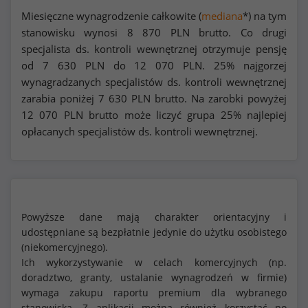
Miesięczne wynagrodzenie całkowite (
mediana
*) na tym
stanowisku wynosi
8 870
PLN brutto. Co drugi
specjalista ds. kontroli wewnętrznej otrzymuje pensję
od
7 630
PLN do
12 070
PLN. 25% najgorzej
wynagradzanych specjalistów ds. kontroli wewnętrznej
zarabia poniżej
7 630
PLN brutto. Na zarobki powyżej
12 070
PLN brutto może liczyć grupa 25% najlepiej
opłacanych specjalistów ds. kontroli wewnętrznej.
Powyższe dane mają charakter orientacyjny i
udostępniane są bezpłatnie jedynie do użytku osobistego
(niekomercyjnego).
Ich wykorzystywanie w celach komercyjnych (np.
doradztwo, granty, ustalanie wynagrodzeń w firmie)
wymaga zakupu raportu premium dla wybranego
stanowiska. Z aplikacji można również korzystać po