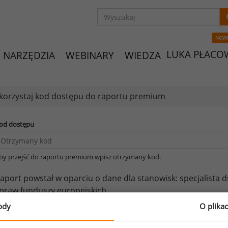
NOW
LUKA PŁACO
NARZĘDZIA
WEBINARY
WIEDZA
orzystaj kod dostępu do raportu premium
od dostępu
by przejść do raportu premium wpisz otrzymany kod.
aport powstał w oparciu o dane dla stanowisk:
specjalista 
praw funduszy europejskich.
ody
O plika
eżeli posiadasz dostęp, do pełnego raportu jednego z powy
prawdzić raporty dla pozostałych.