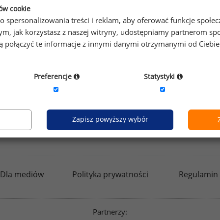
ków cookie
o spersonalizowania treści i reklam, aby oferować funkcje społe
o tym, jak korzystasz z naszej witryny, udostępniamy partnerom
gą połączyć te informacje z innymi danymi otrzymanymi od Ciebi
by otrzymać darmowy kod dostępu weź udział w
Ogólnopol
Preferencje
Statystyki
Zapisz powyższy wybór
kfw.sedlak.pl
rynekpracy.pl
raportyplacowe.p
Dla mediów
Polityka prywatności
Regulamin
Partnerzy: