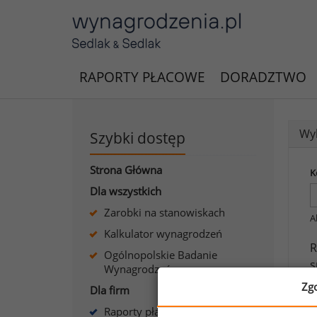
RAPORTY PŁACOWE
DORADZTWO
Wyk
Szybki dostęp
Strona Główna
K
Dla wszystkich
Zarobki na stanowiskach
A
Kalkulator wynagrodzeń
R
Ogólnopolskie Badanie
s
Wynagrodzeń
Zg
Dla firm
J
Raporty płacowe dla firm
s