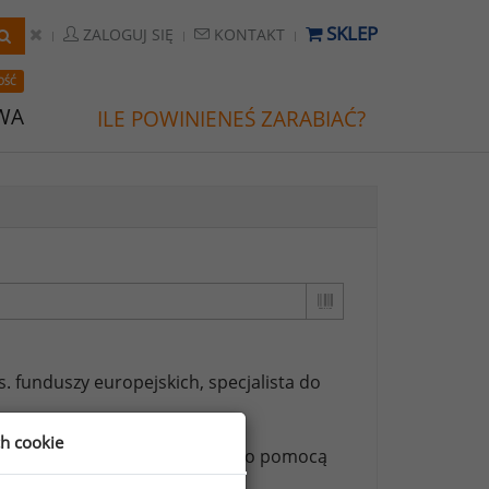
SKLEP
ZALOGUJ SIĘ
KONTAKT
OŚĆ
WA
ILE POWINIENEŚ ZARABIAĆ?
ds. funduszy europejskich,
specjalista do
ch cookie
ższych stanowisk możesz za jego pomocą