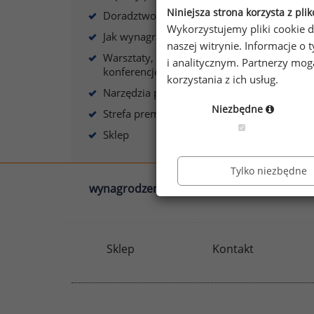
Niniejsza strona korzysta z pli
Doradztwo płacowe
Wykorzystujemy pliki cookie d
Jak wynagradzać?
naszej witrynie. Informacje 
Warsztaty, szkolenia,
i analitycznym. Partnerzy mo
A
konferencje
korzystania z ich usług.
Narzędzia płacowe
Niezbędne
Strefa premium
Sklep
Tylko niezbędne
wynagrodzenia.pl
sedlak.pl
Sklep
Kontakt