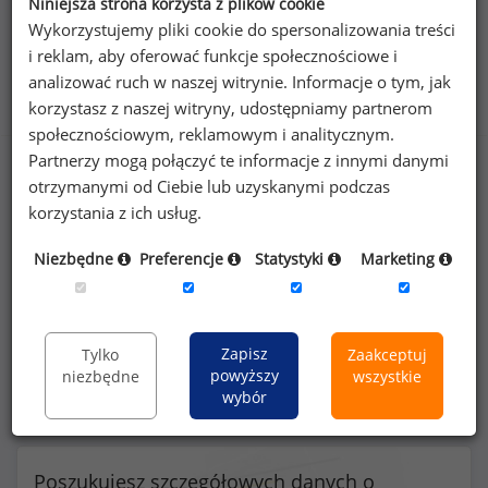
Niniejsza strona korzysta z plików cookie
Wykorzystujemy pliki cookie do spersonalizowania treści
i reklam, aby oferować funkcje społecznościowe i
Benefity na stanowisku specjalista ds. administracji
analizować ruch w naszej witrynie. Informacje o tym, jak
sprzedaży
korzystasz z naszej witryny, udostępniamy partnerom
społecznościowym, reklamowym i analitycznym.
Partnerzy mogą połączyć te informacje z innymi danymi
otrzymanymi od Ciebie lub uzyskanymi podczas
korzystania z ich usług.
51
%
Niezbędne
Preferencje
Statystyki
Marketing
prywatna opieka medyczna dla pracownika
Zapisz
Tylko
Zaakceptuj
powyższy
niezbędne
wszystkie
wybór
Poszukujesz szczegółowych danych o