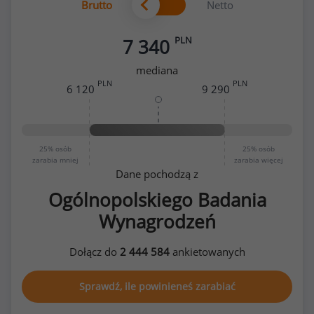
Brutto
Netto
PLN
7 340
mediana
PLN
PLN
6 120
9 290
25%
osób
25%
osób
zarabia mniej
zarabia więcej
Dane pochodzą z
Ogólnopolskiego Badania
Wynagrodzeń
Dołącz do
2 444 584
ankietowanych
Sprawdź, ile powinieneś zarabiać