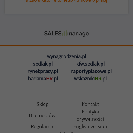
9 290 brutto ile to netto - umowa o pracę
wynagrodzenia.pl
sedlak.pl
kfw.sedlak.pl
rynekpracy.pl
raportyplacowe.pl
badania
HR
.pl
wskazniki
HR
.pl
Sklep
Kontakt
Polityka
Dla mediów
prywatności
Regulamin
English version