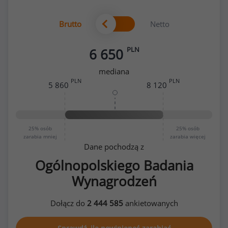
Brutto
Netto
PLN
6 650
mediana
PLN
PLN
5 860
8 120
25%
osób
25%
osób
zarabia mniej
zarabia więcej
Dane pochodzą z
Ogólnopolskiego Badania
Wynagrodzeń
Dołącz do
2 444 585
ankietowanych