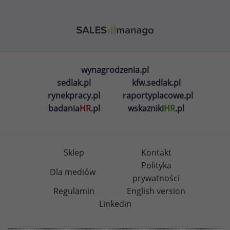
wynagrodzenia.pl
sedlak.pl
kfw.sedlak.pl
rynekpracy.pl
raportyplacowe.pl
badania
HR
.pl
wskazniki
HR
.pl
Sklep
Kontakt
Polityka
Dla mediów
prywatności
Regulamin
English version
Linkedin