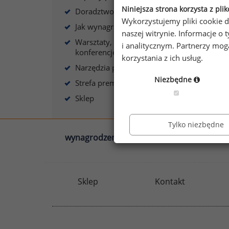
Niniejsza strona korzysta z pli
Doradztwo płacowe
Wykorzystujemy pliki cookie d
Jak wynagradzać?
naszej witrynie. Informacje 
Warsztaty, szkolenia,
i analitycznym. Partnerzy mo
A
konferencje
korzystania z ich usług.
Narzędzia płacowe
Niezbędne
Strefa premium
Sklep
Tylko niezbędne
wynagrodzenia.pl
sedlak.pl
Sklep
Kontakt