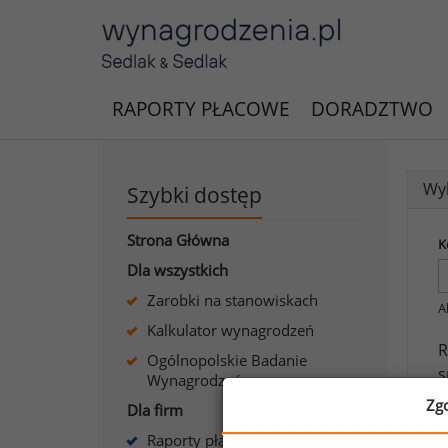
RAPORTY PŁACOWE
DORADZTWO
Wyk
Szybki dostęp
Strona Główna
K
Dla wszystkich
Zarobki na stanowiskach
A
Kalkulator wynagrodzeń
R
Ogólnopolskie Badanie
s
Wynagrodzeń
Zg
Dla firm
J
Raporty płacowe dla firm
s