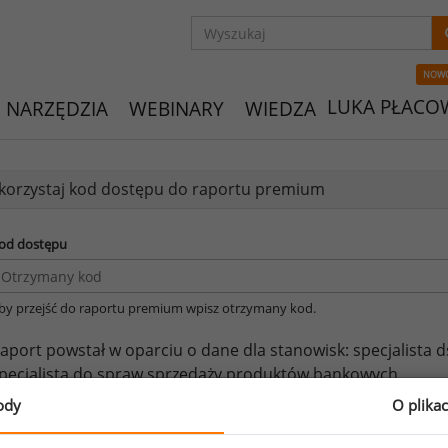
NOW
LUKA PŁACO
NARZĘDZIA
WEBINARY
WIEDZA
orzystaj kod dostępu do raportu premium
od dostępu
by przejść do raportu premium wpisz otrzymany kod.
aport powstał w oparciu o dane dla stanowisk:
specjalista 
pecjalista do spraw sprzedaży produktów bankowych.
ody
O plika
eżeli posiadasz dostęp, do pełnego raportu jednego z powy
prawdzić raporty dla pozostałych.