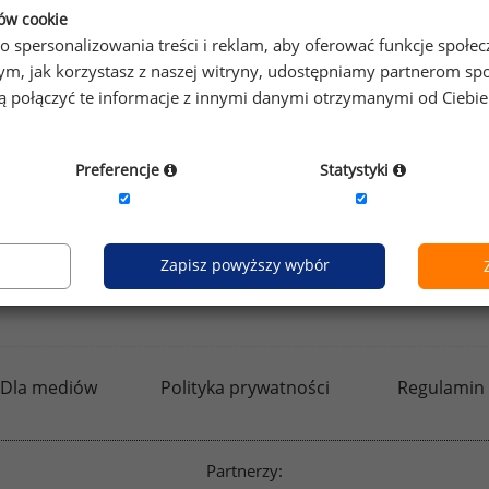
ków cookie
o spersonalizowania treści i reklam, aby oferować funkcje społe
o tym, jak korzystasz z naszej witryny, udostępniamy partnerom
gą połączyć te informacje z innymi danymi otrzymanymi od Ciebi
by otrzymać darmowy kod dostępu weź udział w
Ogólnopol
Preferencje
Statystyki
Zapisz powyższy wybór
kfw.sedlak.pl
rynekpracy.pl
raportyplacowe.p
Dla mediów
Polityka prywatności
Regulamin
Partnerzy: