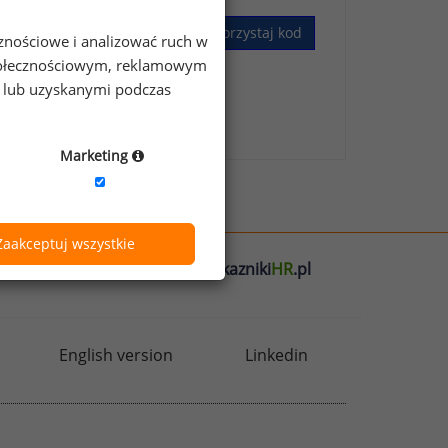
Wykorzystaj kod
cznościowe i analizować ruch w
 społecznościowym, reklamowym
e lub uzyskanymi podczas
skim Badaniu Wynagrodzeń
.
Marketing
Zaakceptuj wszystkie
l
badania
HR
.pl
wskazniki
HR
.pl
English version
Linkedin