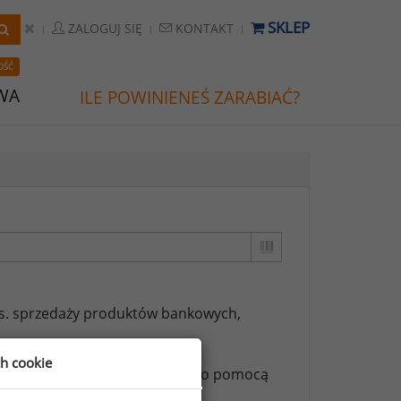
SKLEP
ZALOGUJ SIĘ
KONTAKT
OŚĆ
WA
ILE POWINIENEŚ ZARABIAĆ?
ds. sprzedaży produktów bankowych,
ch cookie
ższych stanowisk możesz za jego pomocą