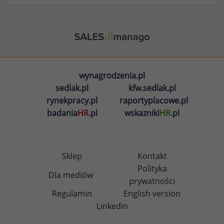
wynagrodzenia.pl
sedlak.pl
kfw.sedlak.pl
rynekpracy.pl
raportyplacowe.pl
badania
HR
.pl
wskazniki
HR
.pl
Sklep
Kontakt
Polityka
Dla mediów
prywatności
Regulamin
English version
Linkedin