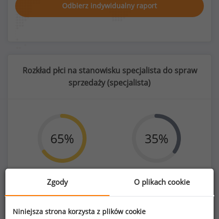
Odbierz indywidualny raport
Rozkład płci na stanowisku specjalista do spraw
sprzedaży (
specjalista
)
65
%
35
%
Zgody
O plikach cookie
Kobiety
Mężczyźni
627
337
Niniejsza strona korzysta z plików cookie