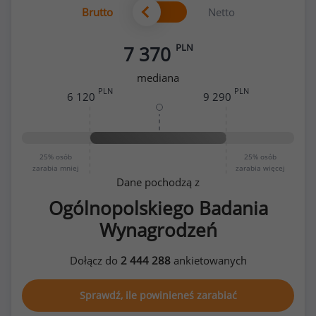
Brutto
Netto
PLN
7 370
mediana
PLN
PLN
6 120
9 290
25%
osób
25%
osób
zarabia mniej
zarabia więcej
Dane pochodzą z
Ogólnopolskiego Badania
Wynagrodzeń
Dołącz do
2 444 288
ankietowanych
Sprawdź, ile powinieneś zarabiać