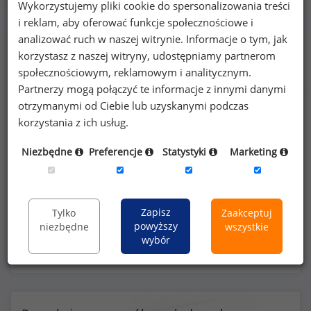
Wykorzystujemy pliki cookie do spersonalizowania treści
i reklam, aby oferować funkcje społecznościowe i
analizować ruch w naszej witrynie. Informacje o tym, jak
Benefity na stanowisku specjalista do spraw
korzystasz z naszej witryny, udostępniamy partnerom
sprzedaży (
specjalista
)
społecznościowym, reklamowym i analitycznym.
Partnerzy mogą połączyć te informacje z innymi danymi
otrzymanymi od Ciebie lub uzyskanymi podczas
korzystania z ich usług.
45
%
Niezbędne
Preferencje
Statystyki
Marketing
Zapisz
Tylko
Zaakceptuj
prywatna opieka medyczna dla pracownika
powyższy
niezbędne
wszystkie
wybór