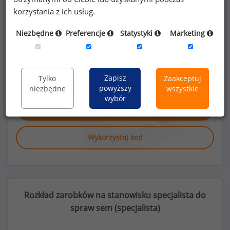
korzystania z ich usług.
Niezbędne
Preferencje
Statystyki
Marketing
Poszukujesz szczegółowych danych o
wynagrodzeniach
specjalistów do spraw sem
lub na innych stanowiskach?
Zapisz
Tylko
Zaakceptuj
powyższy
niezbędne
wszystkie
wybór
Dowiedz się więcej
Wykorzystaj kod
Rozkład zarobków na stanowisku specjalista do
spraw sem (
specjalista
)