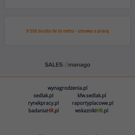
9 550 brutto ile to netto - umowa o pracę
wynagrodzenia.pl
sedlak.pl
kfw.sedlak.pl
rynekpracy.pl
raportyplacowe.pl
badania
HR
.pl
wskazniki
HR
.pl