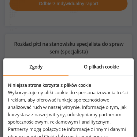
Odbierz indywidualny raport
Rozkład płci na stanowisku specjalista do spraw
sem (
specjalista
)
Zgody
O plikach cookie
50
%
50
%
Niniejsza strona korzysta z plików cookie
Wykorzystujemy pliki cookie do spersonalizowania treści
i reklam, aby oferować funkcje społecznościowe i
analizować ruch w naszej witrynie. Informacje o tym, jak
korzystasz z naszej witryny, udostępniamy partnerom
Kobiety
Mężczyźni
społecznościowym, reklamowym i analitycznym.
99
98
Partnerzy mogą połączyć te informacje z innymi danymi
otrzymanymi od Ciebie lub uzyskanymi podczas