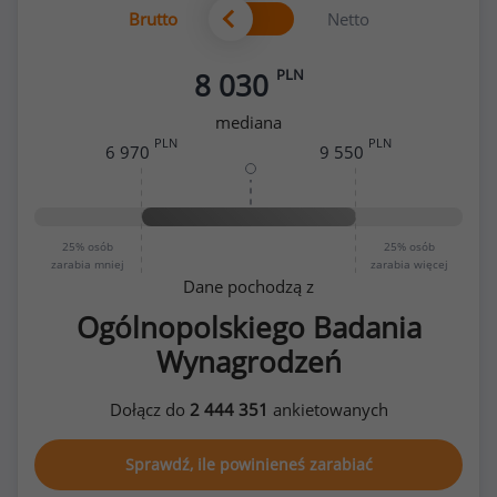
Brutto
Netto
PLN
8 030
mediana
PLN
PLN
6 970
9 550
25%
osób
25%
osób
zarabia mniej
zarabia więcej
Dane pochodzą z
Ogólnopolskiego Badania
Wynagrodzeń
Dołącz do
2 444 351
ankietowanych
Sprawdź, ile powinieneś zarabiać