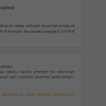
cjalista
)
alista do spraw rozliczeń otrzymuje pensję od
90
PLN brutto. Na zarobki powyżej
8 210
PLN
cyjnego).
ymaga zakupu raportu premium dla wybranego
nia.pl bądź uzyskaniu pisemnej zgody Sedlak
&
,
specjalista do spraw rozliczeń,
specjalista do