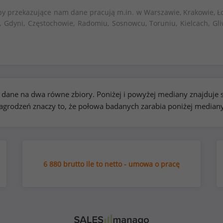
by przekazujące nam dane pracują m.in. w Warszawie, Krakowie, Ło
, Gdyni, Częstochowie, Radomiu, Sosnowcu, Toruniu, Kielcach, Gli
kie dane na dwa równe zbiory. Poniżej i powyżej mediany znajduj
rodzeń znaczy to, że połowa badanych zarabia poniżej median
6 880 brutto ile to netto - umowa o pracę