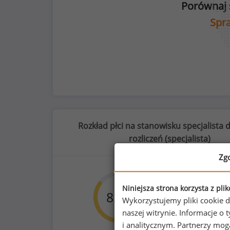
Porównaj 
Spra
Rozkład płci na stanowisku specjalista
rozliczeń (
specjalista
)
Zg
65
%
Niniejsza strona korzysta z pli
85
%
15
Wykorzystujemy pliki cookie d
naszej witrynie. Informacje 
i analitycznym. Partnerzy mo