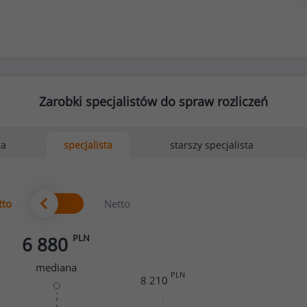
Zarobki specjalistów do spraw rozliczeń
ta
starszy specjalista
specjalista
tto
Netto
PLN
6 880
mediana
PLN
8 210