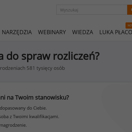
NO
NARZĘDZIA
WEBINARY
WIEDZA
LUKA PŁAC
ta do spraw rozliczeń?
rodzeniach 581 tysięcy osób
 inni na Twoim stanowisku?
 dopasowany do Ciebie.
soba z Twoimi kwalifikacjami.
ynagrodzenie.