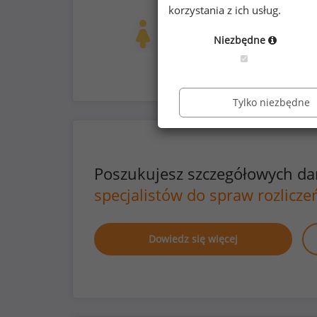
prywatna opieka medyczna dla pracow
korzystania z ich usług.
Kobiety
Mężc
606
11
Niezbędne
Tylko niezbędne
Poszukujesz szczegółowych d
specjalistów do spraw rozlicze
Dowiedz się więcej