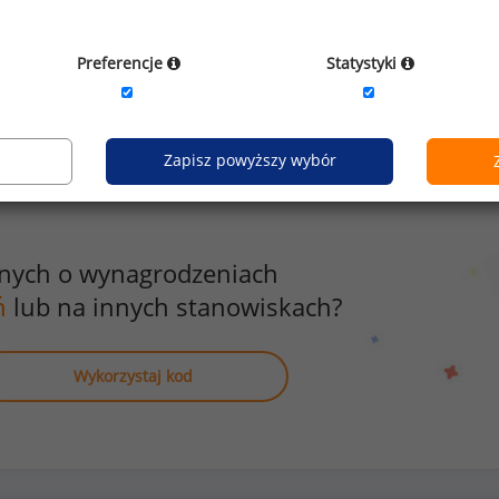
nika
możliwoś
zyźni
1
Preferencje
Statystyki
Zapisz powyższy wybór
anych o wynagrodzeniach
ń
lub na innych stanowiskach?
Wykorzystaj kod