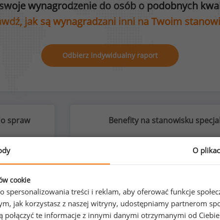
swoje wynagrodzenie do osób o podobnych kwali
wdź, jak są wynagradzani inni na Twoim stanow
Odbierz indywidualny raport
 do spraw
Benefity na stanowisku specjal
ody
O plika
ków cookie
%
o spersonalizowania treści i reklam, aby oferować funkcje społe
o tym, jak korzystasz z naszej witryny, udostępniamy partnerom
gą połączyć te informacje z innymi danymi otrzymanymi od Ciebi