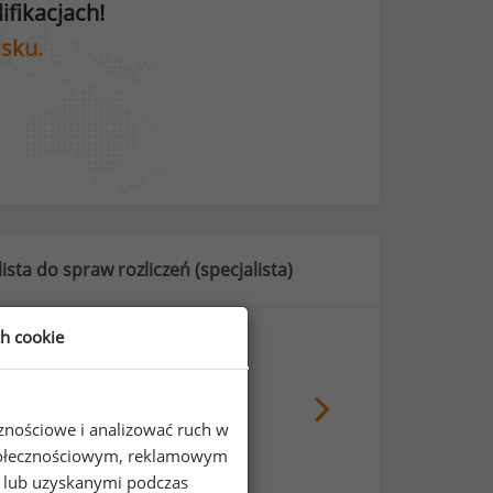
fikacjach!
isku.
ista do spraw rozliczeń (
specjalista
)
ch cookie
52
%
cznościowe i analizować ruch w
 społecznościowym, reklamowym
e lub uzyskanymi podczas