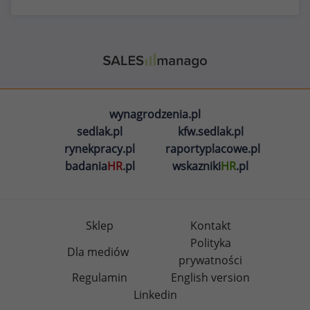
wynagrodzenia.pl
sedlak.pl
kfw.sedlak.pl
rynekpracy.pl
raportyplacowe.pl
badania
HR
.pl
wskazniki
HR
.pl
Sklep
Kontakt
Polityka
Dla mediów
prywatności
Regulamin
English version
Linkedin