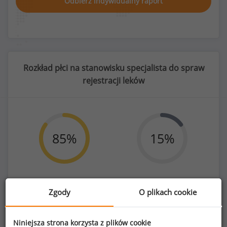
Odbierz indywidualny raport
Rozkład płci na stanowisku specjalista do spraw
rejestracji leków
85
%
15
%
Kobiety
Mężczyźni
Zgody
O plikach cookie
131
23
Niniejsza strona korzysta z plików cookie