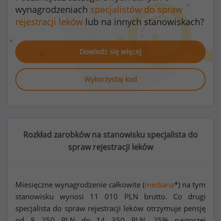
wynagrodzeniach
specjalistów do spraw
rejestracji leków
lub na innych stanowiskach?
Dowiedz się więcej
Wykorzystaj kod
Rozkład zarobków na stanowisku specjalista do
spraw rejestracji leków
Miesięczne wynagrodzenie całkowite (
mediana
*) na tym
stanowisku wynosi
11 010
PLN brutto. Co drugi
specjalista do spraw rejestracji leków otrzymuje pensję
od
8 250
PLN do
14 350
PLN. 25% najgorzej