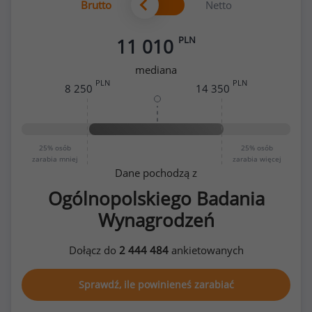
Brutto
Netto
PLN
11 010
mediana
PLN
PLN
8 250
14 350
25%
osób
25%
osób
zarabia mniej
zarabia więcej
Dane pochodzą z
Ogólnopolskiego Badania
Wynagrodzeń
Dołącz do
2 444 484
ankietowanych
Sprawdź, ile powinieneś zarabiać