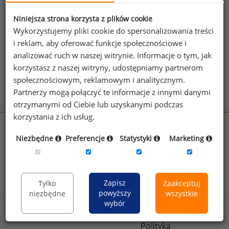
jednego z powyższych stanowisk możesz za
jego pomocą sprawdzić raporty dla
Niniejsza strona korzysta z plików cookie
pozostałych.
Wykorzystujemy pliki cookie do spersonalizowania treści
i reklam, aby oferować funkcje społecznościowe i
Wykorzystaj kod
analizować ruch w naszej witrynie. Informacje o tym, jak
korzystasz z naszej witryny, udostępniamy partnerom
Aby otrzymać darmowy kod dostępu weź udział
społecznościowym, reklamowym i analitycznym.
w
Ogólnopolskim Badaniu Wynagrodzeń
.
Partnerzy mogą połączyć te informacje z innymi danymi
otrzymanymi od Ciebie lub uzyskanymi podczas
korzystania z ich usług.
wynagrodzenia.pl
Niezbędne
Preferencje
Statystyki
Marketing
sedlak.pl
kfw.sedlak.pl
rynekpracy.pl
raportyplacowe.pl
badania
HR
.pl
wskazniki
HR
.pl
Zapisz
Tylko
Zaakceptuj
powyższy
niezbędne
wszystkie
wybór
Sklep
Kontakt
Polityka